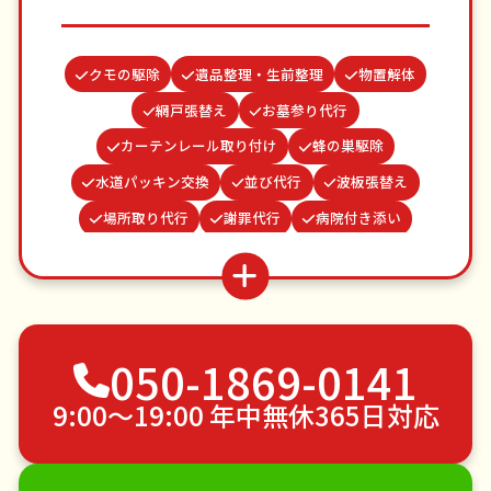
クモの駆除
遺品整理・生前整理
物置解体
網戸張替え
お墓参り代行
カーテンレール取り付け
蜂の巣駆除
水道パッキン交換
並び代行
波板張替え
場所取り代行
謝罪代行
病院付き添い
お庭の水やり
結婚式代理出席
ゴキブリ駆除
家具組立
雨どい修理・掃除
買い物代行
つた・ツルの撤去
ベランダ掃除
不用品回収
050-1869-0141
ゴミ屋敷片付け
草刈り・草むしり
家具の移動
引っ越し
植木の剪定
植木の伐採
9:00〜19:00 年中無休365日対応
手すり取り付け
ペットのお世話
エアコンクリーニング
DIY・日曜大工