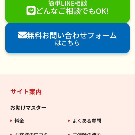
簡単LINE相談
ハウスクリーニング
雪かき・雪下ろし
電球交換
どんなご相談でもOK!
襖（ふすま）の張替え
空き家管理
各種代行
害獣駆除
防草シート施工
ナメクジ駆除
無料お問い合わせフォーム
害虫駆除
はこちら
サイト案内
お助けマスター
料金
よくある質問
お客様の口コミ
ご依頼の流れ