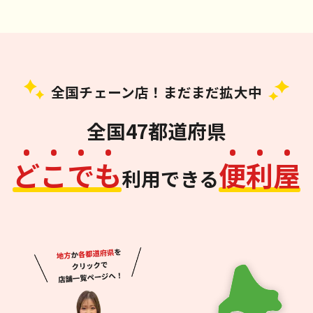
全国チェーン店！まだまだ拡大中
全国47都道府県
ど
こ
で
も
便
利
屋
利用できる