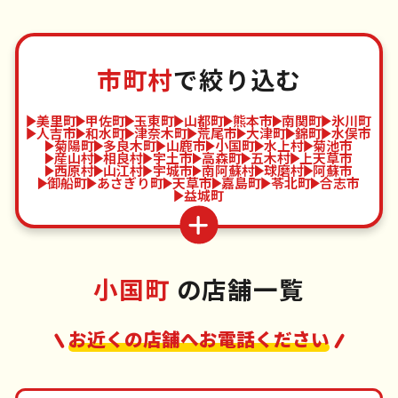
市町村
で絞り込む
美里町
甲佐町
玉東町
山都町
熊本市
南関町
氷川町
人吉市
和水町
津奈木町
荒尾市
大津町
錦町
水俣市
菊陽町
多良木町
山鹿市
小国町
水上村
菊池市
産山村
相良村
宇土市
高森町
五木村
上天草市
西原村
山江村
宇城市
南阿蘇村
球磨村
阿蘇市
御船町
あさぎり町
天草市
嘉島町
苓北町
合志市
益城町
小国町
の店舗一覧
お近くの店舗へお電話ください