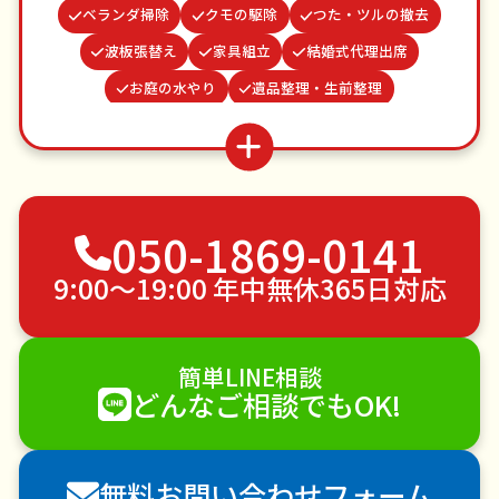
ベランダ掃除
クモの駆除
つた・ツルの撤去
波板張替え
家具組立
結婚式代理出席
お庭の水やり
遺品整理・生前整理
水道パッキン交換
カーテンレール取り付け
謝罪代行
蜂の巣駆除
並び代行
物置解体
ゴキブリ駆除
不用品回収
ゴミ屋敷片付け
050-1869-0141
草刈り・草むしり
家具の移動
引っ越し
植木の剪定
植木の伐採
手すり取り付け
9:00〜19:00 年中無休365日対応
ペットのお世話
エアコンクリーニング
DIY・日曜大工
ハウスクリーニング
簡単LINE相談
雪かき・雪下ろし
電球交換
どんなご相談でもOK!
襖（ふすま）の張替え
空き家管理
各種代行
害獣駆除
防草シート施工
ナメクジ駆除
無料お問い合わせフォーム
害虫駆除