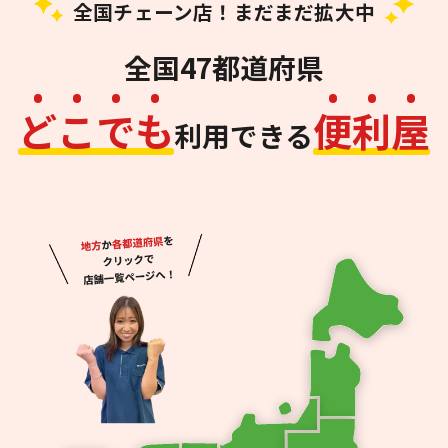
全国チェーン店！まだまだ拡大中
全国47都道府県
ど
こ
で
も
便
利
屋
利用できる