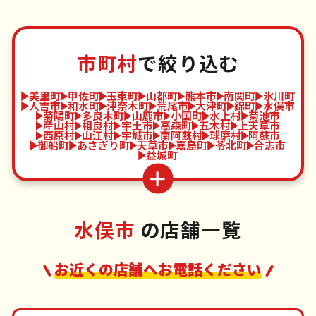
市町村
で絞り込む
美里町
甲佐町
玉東町
山都町
熊本市
南関町
氷川町
人吉市
和水町
津奈木町
荒尾市
大津町
錦町
水俣市
菊陽町
多良木町
山鹿市
小国町
水上村
菊池市
産山村
相良村
宇土市
高森町
五木村
上天草市
西原村
山江村
宇城市
南阿蘇村
球磨村
阿蘇市
御船町
あさぎり町
天草市
嘉島町
苓北町
合志市
益城町
水俣市
の店舗一覧
お近くの店舗へお電話ください