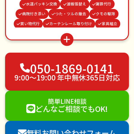
水道パッキン交換
波板張替え
謝罪代行
病院付き添い
つた・ツルの撤去
クモの駆除
買い物代行
カーテンレール取り付け
家具組立
場所取り代行
ベランダ掃除
結婚式代理出席
網戸張替え
遺品整理・生前整理
蜂の巣駆除
不用品回収
ゴミ屋敷片付け
草刈り・草むしり
050-1869-0141
家具の移動
引っ越し
植木の剪定
植木の伐採
手すり取り付け
ペットのお世話
9:00〜19:00 年中無休365日対応
エアコンクリーニング
DIY・日曜大工
ハウスクリーニング
雪かき・雪下ろし
電球交換
簡単LINE相談
襖（ふすま）の張替え
空き家管理
各種代行
どんなご相談でもOK!
害獣駆除
防草シート施工
ナメクジ駆除
害虫駆除
無料お問い合わせフォーム