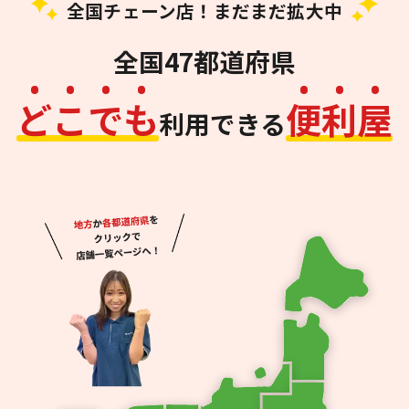
全国チェーン店！まだまだ拡大中
全国47都道府県
ど
こ
で
も
便
利
屋
利用できる