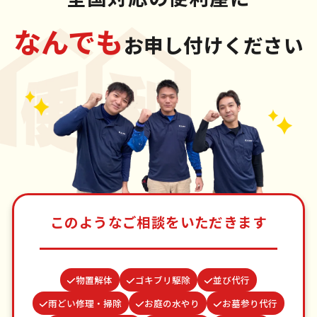
なんでも
お申し付けください
このようなご相談をいただきます
物置解体
ゴキブリ駆除
並び代行
雨どい修理・掃除
お庭の水やり
お墓参り代行