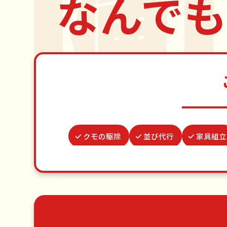
なんでも
クモの駆除
並び代行
家具組立
買い物代行
物置解体
遺
網戸張替え
ゴキブリ駆除
場
草刈り・草むしり
家具の