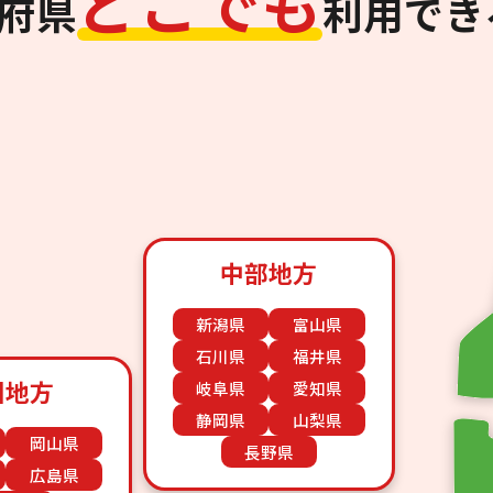
ど
こ
で
も
道府県
利用でき
中部地方
新潟県
富山県
石川県
福井県
国地方
岐阜県
愛知県
静岡県
山梨県
岡山県
長野県
広島県