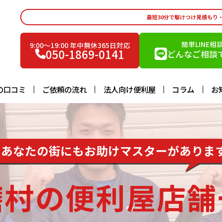
最短30分で駆けつけ見積もり
簡単LINE相
9:00〜19:00 年中無休365日対応
050-1869-0141
どんなご相談で
の口コミ
ご依頼の流れ
法人向け便利屋
コラム
お
あなたの街にもお助けマスターがありま
磨村の便利屋店舗