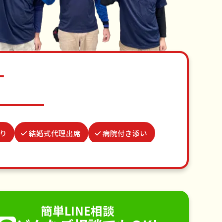
す
り
結婚式代理出席
病院付き添い
波板張替え
水道パッキン交換
代行
不用品回収
ゴミ屋敷片付け
り取り付け
ペットのお世話
簡単LINE相談