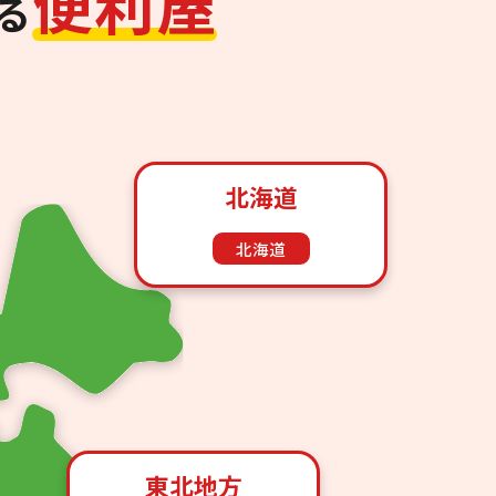
便
利
屋
る
北海道
北海道
東北地方