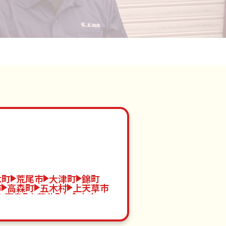
木町
荒尾市
大津町
錦町
市
高森町
五木村
上天草市
嘉島町
苓北町
合志市