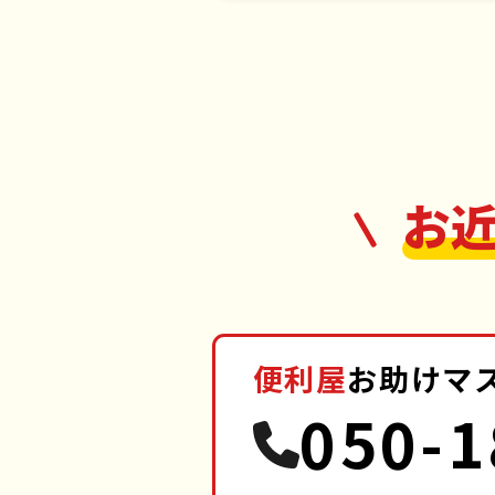
お
便利屋
お助けマ
050-1