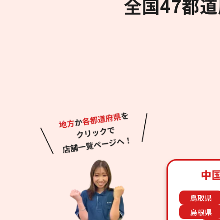
全国47都
中
鳥取県
島根県