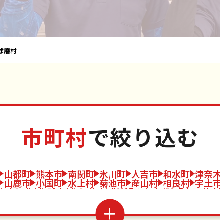
球磨村
市町村
で絞り込む
山都町
熊本市
南関町
氷川町
人吉市
和水町
津奈
山鹿市
小国町
水上村
菊池市
産山村
相良村
宇土
市
南阿蘇村
球磨村
阿蘇市
御船町
あさぎり町
天草市
益城町