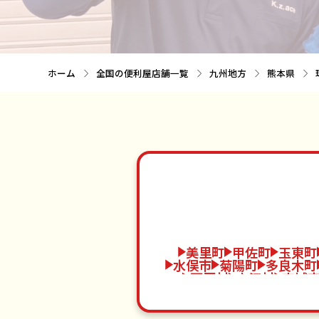
ホーム
全国の便利屋店舗一覧
九州地方
熊本県
美里町
甲佐町
玉東町
水俣市
菊陽町
多良木町
西原村
山江村
宇城