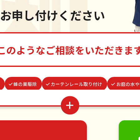
お申し付けください
このようなご相談をいただきま
蜂の巣駆除
カーテンレール取り付け
お庭の水や
品整理・生前整理
ベランダ掃除
つた・ツルの撤去
所取り代行
雨どい修理・掃除
お墓参り代行
謝罪
移動
引っ越し
植木の剪定
植木の伐採
手す