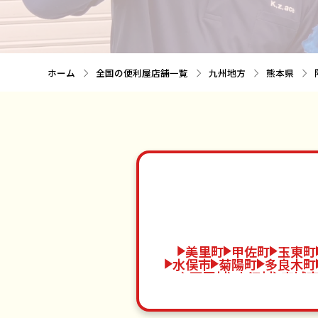
ホーム
全国の便利屋店舗一覧
九州地方
熊本県
美里町
甲佐町
玉東町
水俣市
菊陽町
多良木町
西原村
山江村
宇城