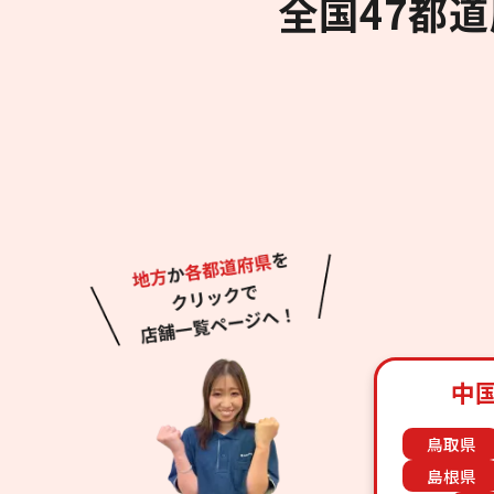
全国47都
中
鳥取県
島根県