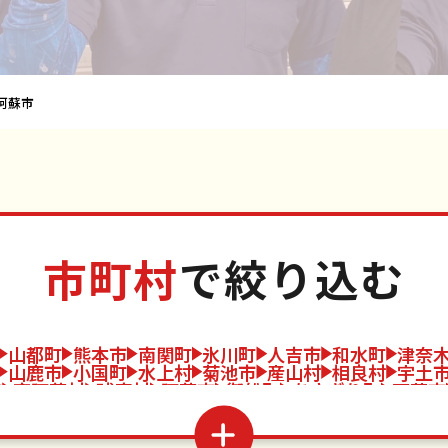
阿蘇市
市町村
で絞り込む
山都町
熊本市
南関町
氷川町
人吉市
和水町
津奈
山鹿市
小国町
水上村
菊池市
産山村
相良村
宇土
市
南阿蘇村
球磨村
阿蘇市
御船町
あさぎり町
天草市
益城町