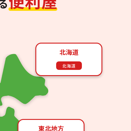
便
利
屋
る
北海道
北海道
東北地方