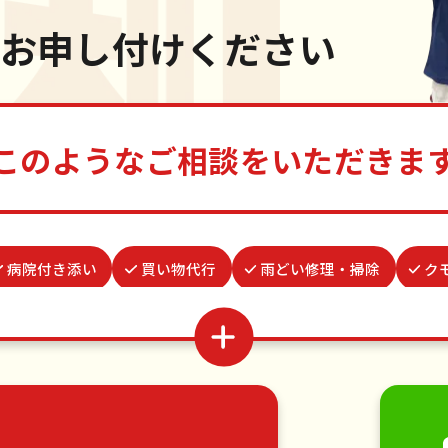
お申し付けください
このようなご相談をいただきま
病院付き添い
買い物代行
雨どい修理・掃除
ク
場所取り代行
結婚式代理出席
家具組立
水
ゴキブリ駆除
網戸張替え
物置解体
ベランダ掃除
移動
引っ越し
植木の剪定
植木の伐採
手す