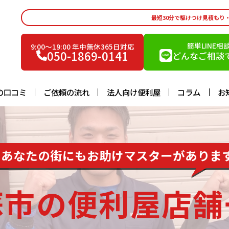
最短30分で駆けつけ見積もり
簡単LINE相
9:00〜19:00 年中無休365日対応
050-1869-0141
どんなご相談で
の口コミ
ご依頼の流れ
法人向け便利屋
コラム
お
あなたの街にもお助けマスターがありま
蘇市の便利屋店舗