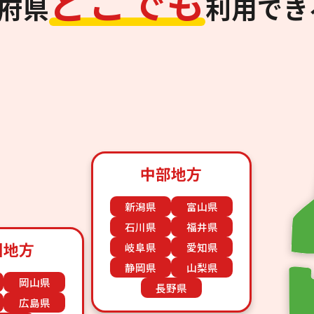
ど
こ
で
も
道府県
利用でき
中部地方
新潟県
富山県
石川県
福井県
国地方
岐阜県
愛知県
静岡県
山梨県
岡山県
長野県
広島県