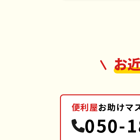
お
便利屋
お助けマ
050-1