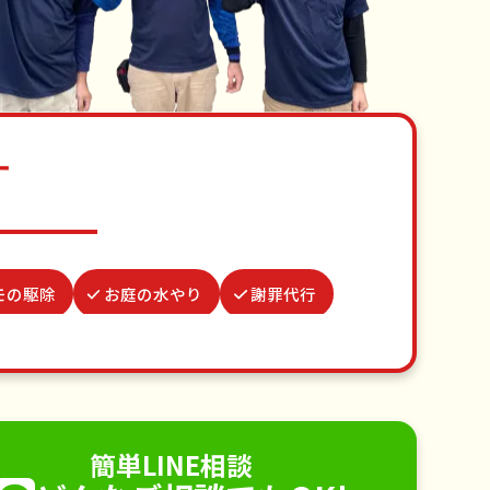
す
モの駆除
お庭の水やり
謝罪代行
道パッキン交換
遺品整理・生前整理
不用品回収
ゴミ屋敷片付け
り取り付け
ペットのお世話
簡単LINE相談