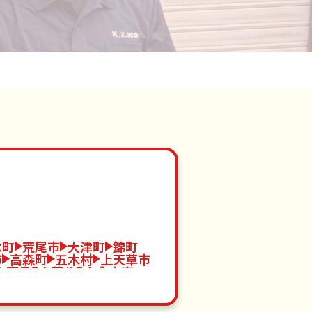
木町
荒尾市
大津町
錦町
市
高森町
五木村
上天草市
嘉島町
苓北町
合志市