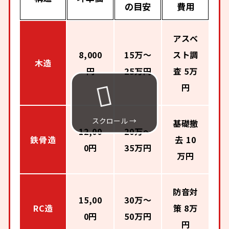
の目安
費用
アスベ
8,000
15万〜
スト調
木造
円
25万円
査 5万
円
基礎撤
12,00
20万〜
鉄骨造
去 10
0円
35万円
万円
防音対
15,00
30万〜
RC造
策 8万
0円
50万円
円