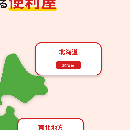
便
利
屋
る
北海道
北海道
東北地方