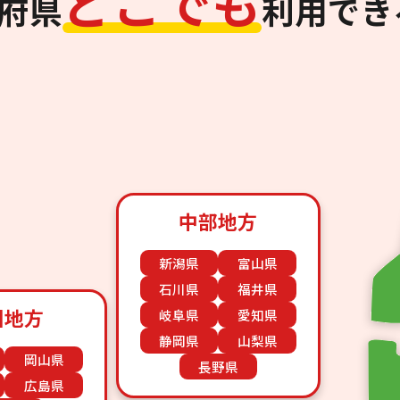
ど
こ
で
も
道府県
利用でき
中部地方
新潟県
富山県
石川県
福井県
国地方
岐阜県
愛知県
静岡県
山梨県
岡山県
長野県
広島県