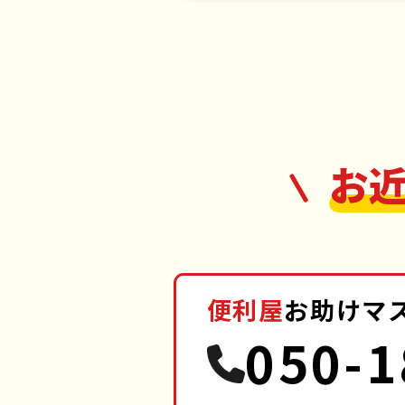
お
便利屋
お助けマ
050-1