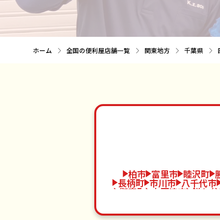
ホーム
全国の便利屋店舗一覧
関東地方
千葉県
柏市
富里市
睦沢町
長柄町
市川市
八千代市
御宿町
木更津市
鎌ケ谷
多古町
成田市
四街