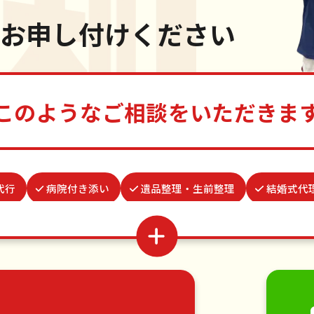
お申し付けください
このようなご相談をいただきま
代行
病院付き添い
遺品整理・生前整理
結婚式代
並び代行
物置解体
ゴキブリ駆除
お庭の水やり
代行
ベランダ掃除
つた・ツルの撤去
お墓参り代
移動
引っ越し
植木の剪定
植木の伐採
手す