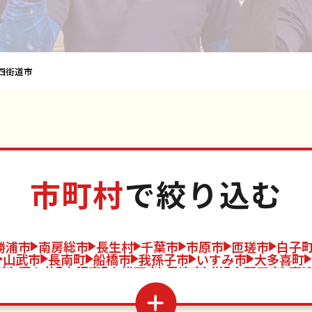
四街道市
市町村
で絞り込む
勝浦市
南房総市
長生村
千葉市
市原市
匝瑳市
白子
山武市
長南町
船橋市
我孫子市
いすみ市
大多喜町
市
酒々井町
鋸南町
松戸市
君津市
栄町
野田市
富
道市
東庄町
佐倉市
袖ケ浦市
九十九里町
東金市
八街
横芝光町
習志野市
白井市
一宮町