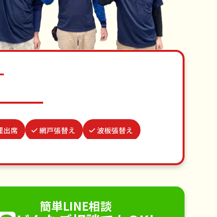
す
理出席
網戸張替え
波板張替え
雨どい修理・掃除
蜂の巣駆除
行
不用品回収
ゴミ屋敷片付け
り取り付け
ペットのお世話
簡単LINE相談