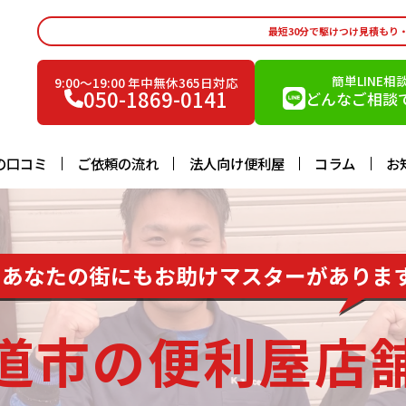
最短30分で駆けつけ見積もり
簡単LINE相
9:00〜19:00 年中無休365日対応
050-1869-0141
どんなご相談で
の口コミ
ご依頼の流れ
法人向け便利屋
コラム
お
あなたの街にもお助けマスターがありま
道市の便利屋店