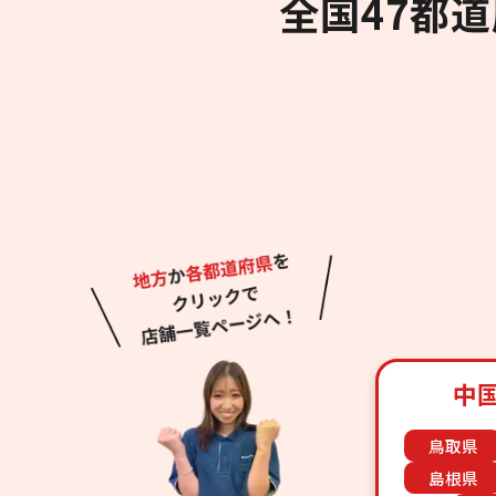
全国47都
中
鳥取県
島根県