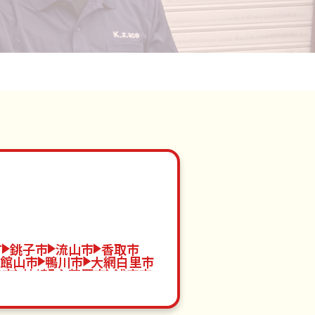
町
銚子市
流山市
香取市
館山市
鴨川市
大網白里市
津市
神崎町
茂原市
浦安市
市
芝山町
旭市
印西市