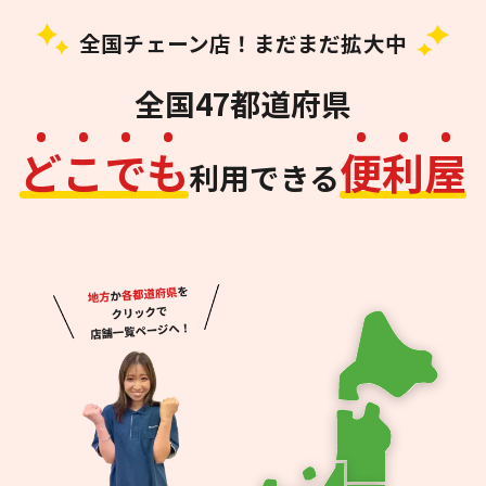
全国チェーン店！まだまだ拡大中
全国47都道府県
ど
こ
で
も
便
利
屋
利用できる