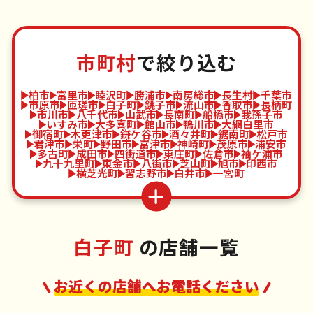
市町村
で絞り込む
柏市
富里市
睦沢町
勝浦市
南房総市
長生村
千葉市
市原市
匝瑳市
白子町
銚子市
流山市
香取市
長柄町
市川市
八千代市
山武市
長南町
船橋市
我孫子市
いすみ市
大多喜町
館山市
鴨川市
大網白里市
御宿町
木更津市
鎌ケ谷市
酒々井町
鋸南町
松戸市
君津市
栄町
野田市
富津市
神崎町
茂原市
浦安市
多古町
成田市
四街道市
東庄町
佐倉市
袖ケ浦市
九十九里町
東金市
八街市
芝山町
旭市
印西市
横芝光町
習志野市
白井市
一宮町
白子町
の店舗一覧
お近くの店舗へお電話ください