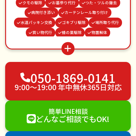
クモの駆除
お墓参り代行
つた・ツルの撤去
病院付き添い
カーテンレール取り付け
水道パッキン交換
ゴキブリ駆除
場所取り代行
買い物代行
蜂の巣駆除
物置解体
雨どい修理・掃除
網戸張替え
家具組立
結婚式代理出席
お庭の水やり
ベランダ掃除
謝罪代行
不用品回収
ゴミ屋敷片付け
050-1869-0141
草刈り・草むしり
家具の移動
引っ越し
植木の剪定
植木の伐採
手すり取り付け
9:00〜19:00 年中無休365日対応
ペットのお世話
エアコンクリーニング
DIY・日曜大工
ハウスクリーニング
簡単LINE相談
雪かき・雪下ろし
電球交換
どんなご相談でもOK!
襖（ふすま）の張替え
空き家管理
各種代行
害獣駆除
防草シート施工
ナメクジ駆除