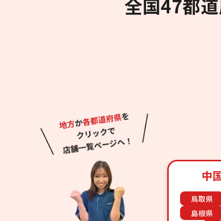
全国47都
中
鳥取県
島根県