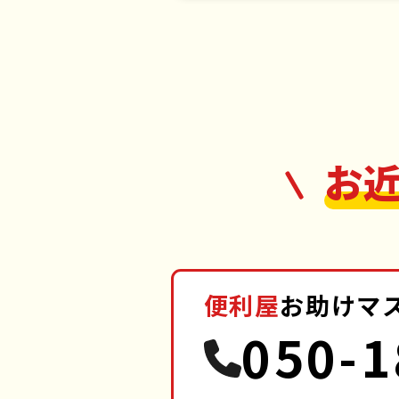
お
便利屋
お助けマ
050-1