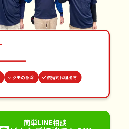
す
クモの駆除
結婚式代理出席
謝罪代行
お墓参り代行
駆除
蜂の巣駆除
不用品回収
手すり取り付け
ペットのお世話
簡単LINE相談