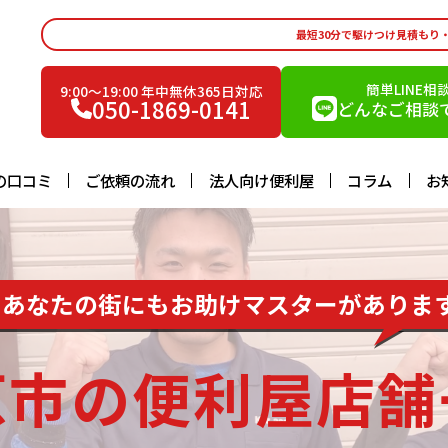
最短30分で駆けつけ見積もり
簡単LINE相
9:00〜19:00 年中無休365日対応
050-1869-0141
どんなご相談で
の口コミ
ご依頼の流れ
法人向け便利屋
コラム
お
あなたの街にもお助けマスターがありま
原市の便利屋店舗