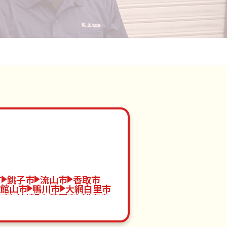
町
銚子市
流山市
香取市
館山市
鴨川市
大網白里市
津市
神崎町
茂原市
浦安市
市
芝山町
旭市
印西市