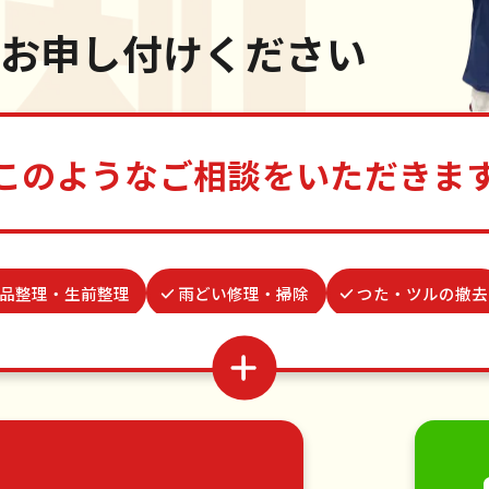
お申し付けください
このようなご相談をいただきま
品整理・生前整理
雨どい修理・掃除
つた・ツルの撤去
家具組立
場所取り代行
病院付き添い
物置解体
水道パッキン交換
カーテンレール取り付け
ゴキブリ
家具の移動
引っ越し
植木の剪定
植木の伐採