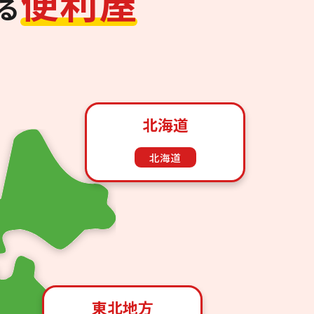
便
利
屋
る
北海道
北海道
東北地方