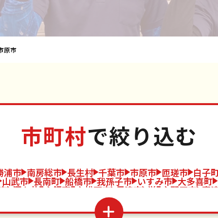
市原市
市町村
で絞り込む
勝浦市
南房総市
長生村
千葉市
市原市
匝瑳市
白子
山武市
長南町
船橋市
我孫子市
いすみ市
大多喜町
市
酒々井町
鋸南町
松戸市
君津市
栄町
野田市
富
道市
東庄町
佐倉市
袖ケ浦市
九十九里町
東金市
八街
横芝光町
習志野市
白井市
一宮町