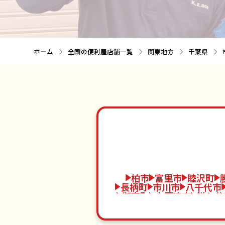
ホーム
全国の便利屋店舗一覧
関東地方
千葉県
柏市
富里市
睦沢町
長柄町
市川市
八千代市
御宿町
木更津市
鎌ケ谷
多古町
成田市
四街