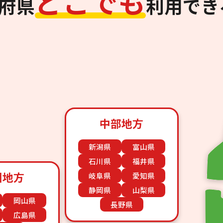
ど
こ
で
も
道府県
利用でき
中部地方
新潟県
富山県
石川県
福井県
国地方
岐阜県
愛知県
静岡県
山梨県
岡山県
長野県
広島県