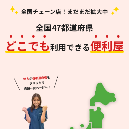
全国チェーン店！まだまだ拡大中
全国47都道府県
ど
こ
で
も
便
利
屋
利用できる