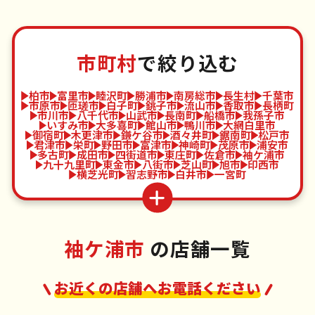
市町村
で絞り込む
柏市
富里市
睦沢町
勝浦市
南房総市
長生村
千葉市
市原市
匝瑳市
白子町
銚子市
流山市
香取市
長柄町
市川市
八千代市
山武市
長南町
船橋市
我孫子市
いすみ市
大多喜町
館山市
鴨川市
大網白里市
御宿町
木更津市
鎌ケ谷市
酒々井町
鋸南町
松戸市
君津市
栄町
野田市
富津市
神崎町
茂原市
浦安市
多古町
成田市
四街道市
東庄町
佐倉市
袖ケ浦市
九十九里町
東金市
八街市
芝山町
旭市
印西市
横芝光町
習志野市
白井市
一宮町
袖ケ浦市
の店舗一覧
お近くの店舗へお電話ください