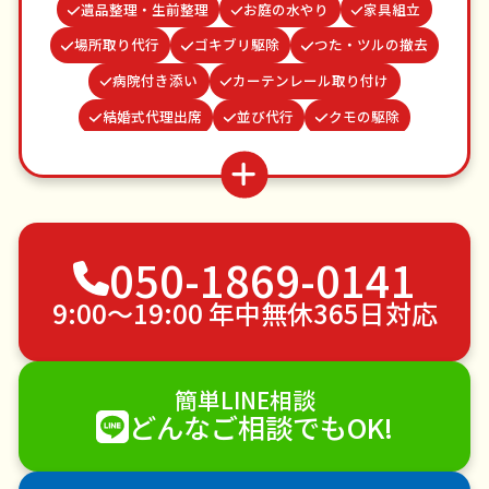
遺品整理・生前整理
お庭の水やり
家具組立
場所取り代行
ゴキブリ駆除
つた・ツルの撤去
病院付き添い
カーテンレール取り付け
結婚式代理出席
並び代行
クモの駆除
波板張替え
謝罪代行
お墓参り代行
雨どい修理・掃除
ベランダ掃除
物置解体
蜂の巣駆除
網戸張替え
不用品回収
050-1869-0141
ゴミ屋敷片付け
草刈り・草むしり
家具の移動
引っ越し
植木の剪定
植木の伐採
9:00〜19:00 年中無休365日対応
手すり取り付け
ペットのお世話
エアコンクリーニング
DIY・日曜大工
簡単LINE相談
ハウスクリーニング
雪かき・雪下ろし
電球交換
どんなご相談でもOK!
襖（ふすま）の張替え
空き家管理
各種代行
害獣駆除
防草シート施工
ナメクジ駆除