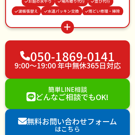
お庭の水やり
場所取り代行
並び代行
波板張替え
水道パッキン交換
雨どい修理・掃除
家具組立
カーテンレール取り付け
遺品整理・生前整理
クモの駆除
ベランダ掃除
結婚式代理出席
不用品回収
ゴミ屋敷片付け
050-1869-0141
草刈り・草むしり
家具の移動
引っ越し
植木の剪定
植木の伐採
手すり取り付け
9:00〜19:00 年中無休365日対応
ペットのお世話
エアコンクリーニング
DIY・日曜大工
ハウスクリーニング
簡単LINE相談
雪かき・雪下ろし
電球交換
どんなご相談でもOK!
襖（ふすま）の張替え
空き家管理
各種代行
害獣駆除
防草シート施工
ナメクジ駆除
無料お問い合わせフォーム
害虫駆除
はこちら