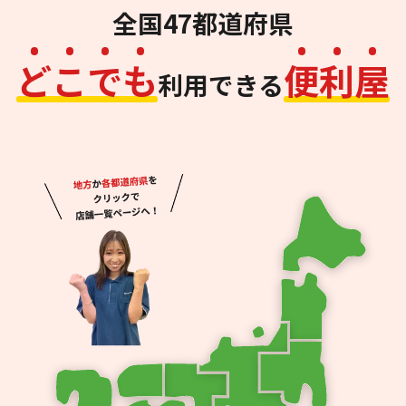
全国47都道府県
ど
こ
で
も
便
利
屋
利用できる