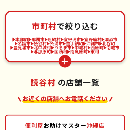
市町村
で絞り込む
本部町
那覇市
恩納村
宜野湾市
宜野座村
浦添市
名護市
読谷村
糸満市
嘉手納町
沖縄市
北谷町
豊見城市
北中城村
うるま市
中城村
西原町
南城市
与那原町
国頭村
南風原町
東村
読谷村
の店舗一覧
お近くの店舗へお電話ください
便利屋
お助けマスター
沖縄店