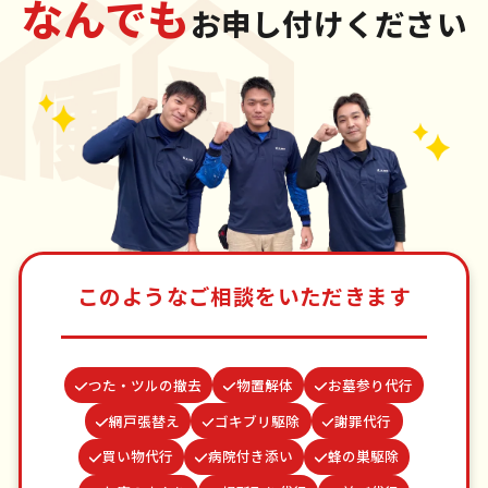
なんでも
お申し付けください
このようなご相談をいただきます
つた・ツルの撤去
物置解体
お墓参り代行
網戸張替え
ゴキブリ駆除
謝罪代行
買い物代行
病院付き添い
蜂の巣駆除