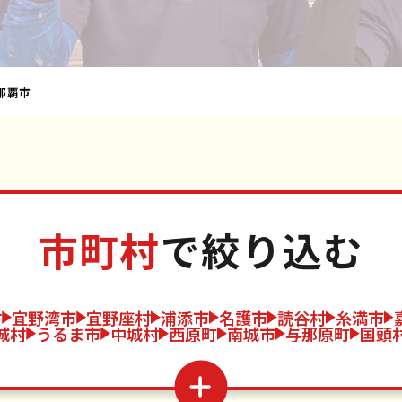
那覇市
市町村
で絞り込む
村
宜野湾市
宜野座村
浦添市
名護市
読谷村
糸満市
城村
うるま市
中城村
西原町
南城市
与那原町
国頭