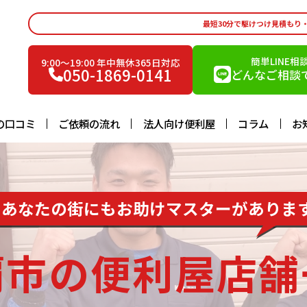
最短30分で駆けつけ見積もり
簡単LINE相
9:00〜19:00 年中無休365日対応
050-1869-0141
どんなご相談で
の口コミ
ご依頼の流れ
法人向け便利屋
コラム
お
あなたの街にもお助けマスターがありま
覇市の便利屋店舗