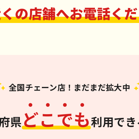
近くの店舗へお電話くだ
全国チェーン店！まだまだ拡大中
ど
こ
で
も
道府県
利用でき