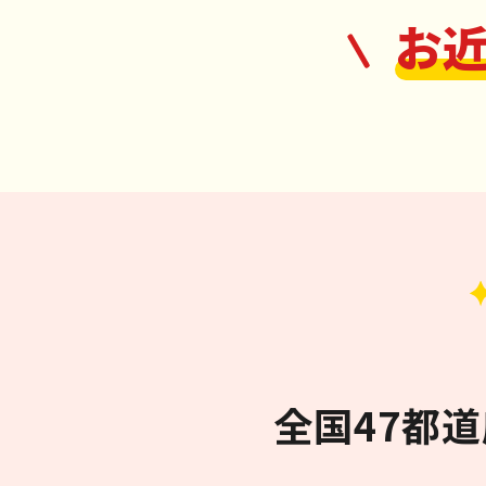
お
全国47都