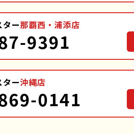
スター
那覇西・浦添店
87-9391
スター
沖縄店
869-0141