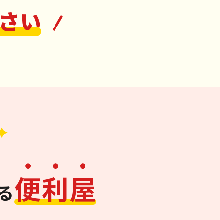
さい
便
利
屋
る