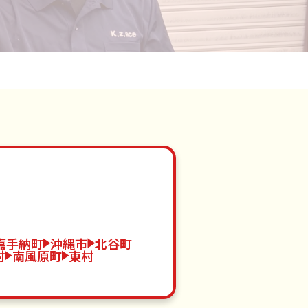
嘉手納町
沖縄市
北谷町
村
南風原町
東村