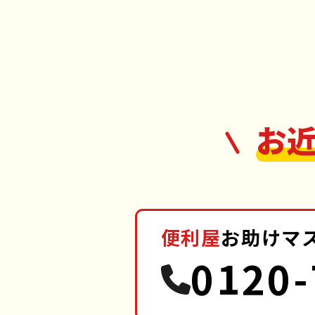
お
便利屋
お助けマ
0120-