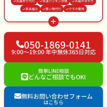
お墓参り代行
水道パッキン交換
お庭の水やり
家具組立
買い物代行
クモの駆除
病院付き添い
物置解体
波板張替え
並び代行
遺品整理・生前整理
つた・ツルの撤去
ゴキブリ駆除
不用品回収
ゴミ屋敷片付け
050-1869-0141
草刈り・草むしり
家具の移動
引っ越し
植木の剪定
植木の伐採
手すり取り付け
9:00〜19:00 年中無休365日対応
ペットのお世話
エアコンクリーニング
DIY・日曜大工
ハウスクリーニング
簡単LINE相談
雪かき・雪下ろし
電球交換
どんなご相談でもOK!
襖（ふすま）の張替え
空き家管理
各種代行
害獣駆除
防草シート施工
ナメクジ駆除
無料お問い合わせフォーム
害虫駆除
はこちら