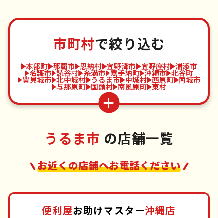
市町村
で絞り込む
本部町
那覇市
恩納村
宜野湾市
宜野座村
浦添市
名護市
読谷村
糸満市
嘉手納町
沖縄市
北谷町
豊見城市
北中城村
うるま市
中城村
西原町
南城市
与那原町
国頭村
南風原町
東村
うるま市
の店舗一覧
お近くの店舗へお電話ください
便利屋
お助けマスター
沖縄店