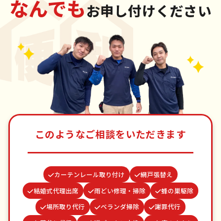
なんでも
お申し付けください
このようなご相談をいただきます
カーテンレール取り付け
網戸張替え
結婚式代理出席
雨どい修理・掃除
蜂の巣駆除
場所取り代行
ベランダ掃除
謝罪代行