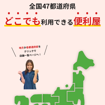
全国47都道府県
ど
こ
で
も
便
利
屋
利用できる