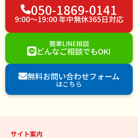
050-1869-0141
ゴミ屋敷片付け
草刈り・草むしり
家具の移動
引っ越し
植木の剪定
植木の伐採
9:00〜19:00 年中無休365日対応
手すり取り付け
ペットのお世話
エアコンクリーニング
DIY・日曜大工
簡単LINE相談
ハウスクリーニング
雪かき・雪下ろし
電球交換
どんなご相談でもOK!
襖（ふすま）の張替え
空き家管理
各種代行
害獣駆除
防草シート施工
ナメクジ駆除
無料お問い合わせフォーム
害虫駆除
はこちら
サイト案内