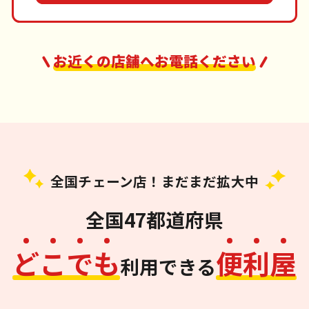
お近くの店舗へお電話ください
全国チェーン店！まだまだ拡大中
全国47都道府県
ど
こ
で
も
便
利
屋
利用できる