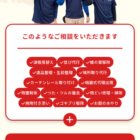
このようなご相談をいただきます
波板張替え
並び代行
蜂の巣駆除
遺品整理・生前整理
場所取り代行
カーテンレール取り付け
結婚式代理出席
物置解体
つた・ツルの撤去
雨どい修理・掃除
病院付き添い
ゴキブリ駆除
お庭の水やり
買い物代行
お墓参り代行
クモの駆除
水道パッキン交換
網戸張替え
家具組立
ベランダ掃除
謝罪代行
不用品回収