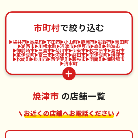
市町村
で絞り込む
袋井市
長泉町
下田市
小山町
静岡市
裾野市
吉田町
湖西市
川根本町
沼津市
伊豆市
森町
熱海市
御前崎市
三島市
菊川市
伊東市
牧之原市
島田市
東伊豆町
富士市
河津町
磐田市
南伊豆町
焼津市
松崎町
掛川市
西伊豆町
藤枝市
函南町
御殿場市
清水町
焼津市
の店舗一覧
お近くの店舗へお電話ください