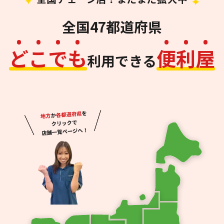
全国47都道府県
ど
こ
で
も
便
利
屋
利用できる