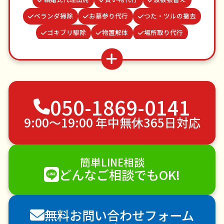
ベランダ掃除
お墓参り代行
つた・ツルの撤去
ゴキブリ駆除
物置解体
場所取り代行
家具組立
水道パッキン交換
カーテンレール取り付け
謝罪代行
クモの駆除
お庭の水やり
病院付き添い
不用品回収
050-1869-0141
ゴミ屋敷片付け
草刈り・草むしり
家具の移動
引っ越し
植木の剪定
植木の伐採
9:00〜19:00 年中無休365日対応
手すり取り付け
ペットのお世話
エアコンクリーニング
DIY・日曜大工
簡単LINE相談
ハウスクリーニング
雪かき・雪下ろし
電球交換
どんなご相談でもOK!
襖（ふすま）の張替え
空き家管理
各種代行
害獣駆除
防草シート施工
ナメクジ駆除
無料お問い合わせフォーム
害虫駆除