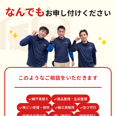
なんでも
お申し付けください
このようなご相談をいただきます
網戸張替え
遺品整理・生前整理
雨どい修理・掃除
蜂の巣駆除
並び代行
結婚式代理出席
買い物代行
波板張替え