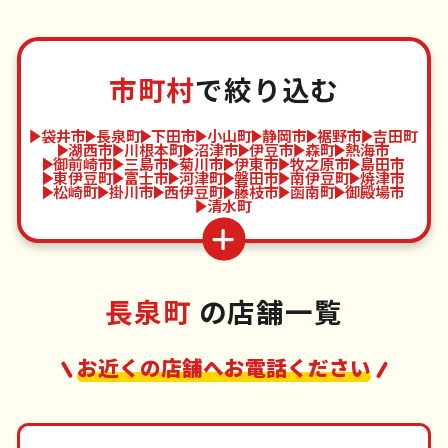
市町村
で絞り込む
袋井市
長泉町
下田市
小山町
静岡市
裾野市
吉田町
湖西市
川根本町
沼津市
伊豆市
森町
熱海市
御前崎市
三島市
菊川市
伊東市
牧之原市
島田市
東伊豆町
富士市
河津町
磐田市
南伊豆町
焼津市
松崎町
掛川市
西伊豆町
藤枝市
函南町
御殿場市
清水町
長泉町
の店舗一覧
お近くの店舗へお電話ください