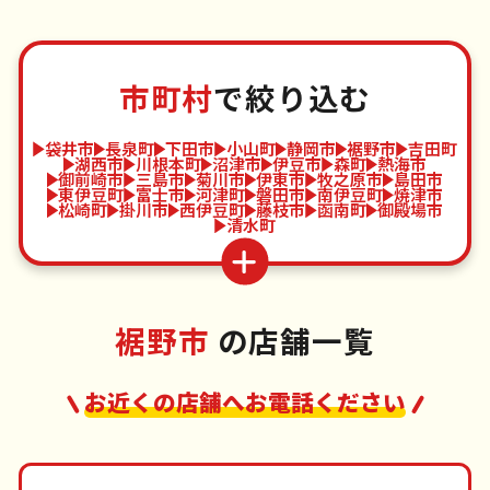
市町村
で絞り込む
袋井市
長泉町
下田市
小山町
静岡市
裾野市
吉田町
湖西市
川根本町
沼津市
伊豆市
森町
熱海市
御前崎市
三島市
菊川市
伊東市
牧之原市
島田市
東伊豆町
富士市
河津町
磐田市
南伊豆町
焼津市
松崎町
掛川市
西伊豆町
藤枝市
函南町
御殿場市
清水町
裾野市
の店舗一覧
お近くの店舗へお電話ください