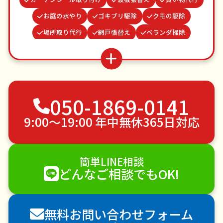
お庭の水やり
ゴキブリ駆除
クモの駆除
場所取り代行
網戸張替え
ベランダ掃除
蜂の巣駆除
並び代行
物置解体
家具組立
謝罪代行
結婚式代理出席
病院付き添い
お墓参り代行
不用品回収
ゴミ屋敷片付け
050-1869-0141
草刈り・草むしり
家具の移動
引っ越し
植木の剪定
植木の伐採
手すり取り付け
9:00〜19:00 年中無休365日対応
ペットのお世話
エアコンクリーニング
DIY・日曜大工
ハウスクリーニング
簡単LINE相談
雪かき・雪下ろし
電球交換
どんなご相談でもOK!
襖（ふすま）の張替え
空き家管理
各種代行
害獣駆除
防草シート施工
ナメクジ駆除
無料お問い合わせフォーム
害虫駆除