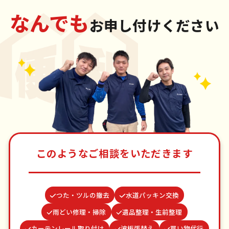
なんでも
お申し付けください
このようなご相談をいただきます
つた・ツルの撤去
水道パッキン交換
雨どい修理・掃除
遺品整理・生前整理
カーテンレール取り付け
波板張替え
買い物代行