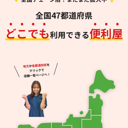
全国47都道府県
ど
こ
で
も
便
利
屋
利用できる