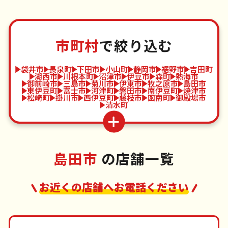
市町村
で絞り込む
袋井市
長泉町
下田市
小山町
静岡市
裾野市
吉田町
湖西市
川根本町
沼津市
伊豆市
森町
熱海市
御前崎市
三島市
菊川市
伊東市
牧之原市
島田市
東伊豆町
富士市
河津町
磐田市
南伊豆町
焼津市
松崎町
掛川市
西伊豆町
藤枝市
函南町
御殿場市
清水町
島田市
の店舗一覧
お近くの店舗へお電話ください