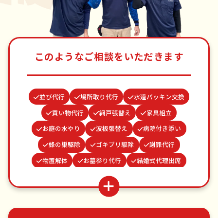
このようなご相談をいただきます
並び代行
場所取り代行
水道パッキン交換
買い物代行
網戸張替え
家具組立
お庭の水やり
波板張替え
病院付き添い
蜂の巣駆除
ゴキブリ駆除
謝罪代行
物置解体
お墓参り代行
結婚式代理出席
カーテンレール取り付け
雨どい修理・掃除
クモの駆除
つた・ツルの撤去
ベランダ掃除
遺品整理・生前整理
不用品回収
ゴミ屋敷片付け