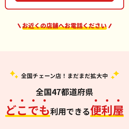
お近くの店舗へお電話ください
全国チェーン店！まだまだ拡大中
全国47都道府県
ど
こ
で
も
便
利
屋
利用できる