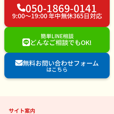
050-1869-0141
草刈り・草むしり
家具の移動
引っ越し
植木の剪定
植木の伐採
手すり取り付け
9:00〜19:00 年中無休365日対応
ペットのお世話
エアコンクリーニング
DIY・日曜大工
ハウスクリーニング
簡単LINE相談
雪かき・雪下ろし
電球交換
どんなご相談でもOK!
襖（ふすま）の張替え
空き家管理
各種代行
害獣駆除
防草シート施工
ナメクジ駆除
無料お問い合わせフォーム
害虫駆除
はこちら
サイト案内