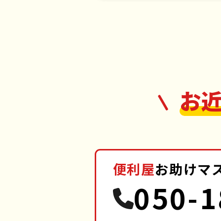
お
便利屋
お助けマ
050-1