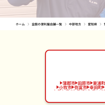
ホーム
全国の便利屋店舗一覧
中部地方
愛知県
蒲郡市
田原市
東浦
小牧市
弥富市
幸田町
長久手市
豊根村
豊川市
大治町
豊