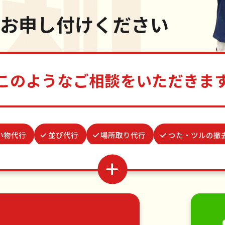
お申し付けください
このようなご相談をいただきま
い物代行
並び代行
場所取り代行
つた・ツルの撤
お墓参り代行
水道パッキン交換
お庭の水やり
謝罪代行
ベランダ掃除
クモの駆除
雨どい修
家具の移動
引っ越し
植木の剪定
植木の伐採