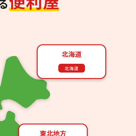
便
利
屋
る
北海道
北海道
東北地方