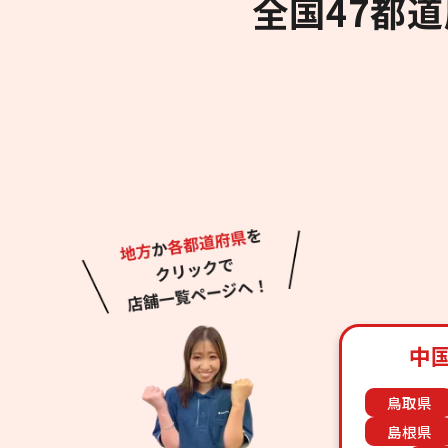
全国47都
中
鳥取県
島根県