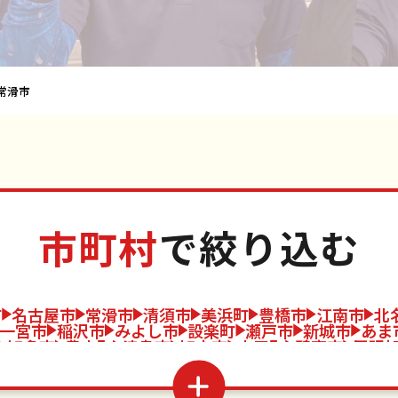
常滑市
市町村
で絞り込む
町
名古屋市
常滑市
清須市
美浜町
豊橋市
江南市
北
一宮市
稲沢市
みよし市
設楽町
瀬戸市
新城市
あま
知多市
豊山町
津島市
知立市
大口町
碧南市
尾張
田市
岩倉市
蟹江町
安城市
豊明市
飛島村
西尾市
日