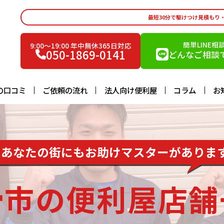
最短30分で駆けつけ見積もり
簡単LINE相
9:00〜19:00 年中無休365日対応
050-1869-0141
どんなご相談で
の口コミ
ご依頼の流れ
法人向け便利屋
コラム
お
あなたの街にもお助けマスターがありま
滑市の便利屋店舗