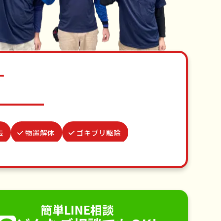
す
去
物置解体
ゴキブリ駆除
家具組立
結婚式代理出席
理・掃除
網戸張替え
不用品回収
手すり取り付け
ペットのお世話
簡単LINE相談