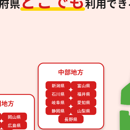
ど
こ
で
も
道府県
利用でき
中部地方
新潟県
富山県
石川県
福井県
国地方
岐阜県
愛知県
静岡県
山梨県
岡山県
長野県
広島県