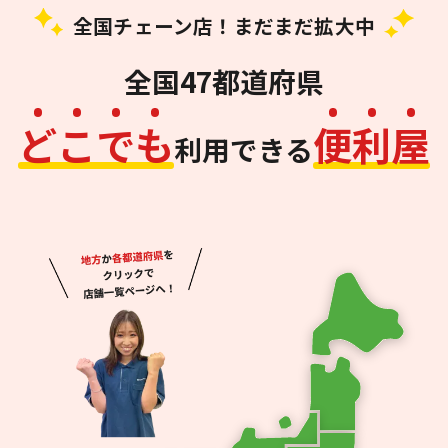
全国チェーン店！まだまだ拡大中
全国47都道府県
ど
こ
で
も
便
利
屋
利用できる