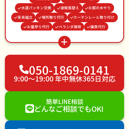
水道パッキン交換
波板張替え
お庭の水やり
家具組立
場所取り代行
カーテンレール取り付け
お墓参り代行
ベランダ掃除
謝罪代行
蜂の巣駆除
買い物代行
ゴキブリ駆除
網戸張替え
遺品整理・生前整理
クモの駆除
並び代行
不用品回収
ゴミ屋敷片付け
050-1869-0141
草刈り・草むしり
家具の移動
引っ越し
植木の剪定
植木の伐採
手すり取り付け
9:00〜19:00 年中無休365日対応
ペットのお世話
エアコンクリーニング
DIY・日曜大工
ハウスクリーニング
簡単LINE相談
雪かき・雪下ろし
電球交換
どんなご相談でもOK!
襖（ふすま）の張替え
空き家管理
各種代行
害獣駆除
防草シート施工
ナメクジ駆除