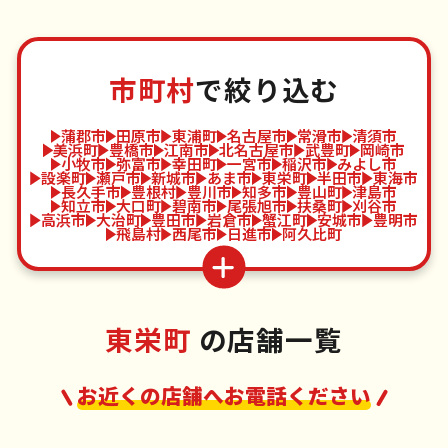
市町村
で絞り込む
蒲郡市
田原市
東浦町
名古屋市
常滑市
清須市
美浜町
豊橋市
江南市
北名古屋市
武豊町
岡崎市
小牧市
弥富市
幸田町
一宮市
稲沢市
みよし市
設楽町
瀬戸市
新城市
あま市
東栄町
半田市
東海市
長久手市
豊根村
豊川市
知多市
豊山町
津島市
知立市
大口町
碧南市
尾張旭市
扶桑町
刈谷市
高浜市
大治町
豊田市
岩倉市
蟹江町
安城市
豊明市
飛島村
西尾市
日進市
阿久比町
東栄町
の店舗一覧
お近くの店舗へお電話ください