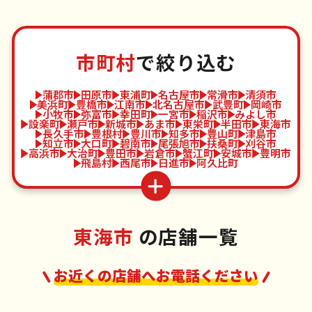
市町村
で絞り込む
蒲郡市
田原市
東浦町
名古屋市
常滑市
清須市
美浜町
豊橋市
江南市
北名古屋市
武豊町
岡崎市
小牧市
弥富市
幸田町
一宮市
稲沢市
みよし市
設楽町
瀬戸市
新城市
あま市
東栄町
半田市
東海市
長久手市
豊根村
豊川市
知多市
豊山町
津島市
知立市
大口町
碧南市
尾張旭市
扶桑町
刈谷市
高浜市
大治町
豊田市
岩倉市
蟹江町
安城市
豊明市
飛島村
西尾市
日進市
阿久比町
東海市
の店舗一覧
お近くの店舗へお電話ください