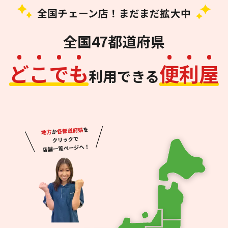
全国チェーン店！まだまだ拡大中
全国47都道府県
ど
こ
で
も
便
利
屋
利用できる