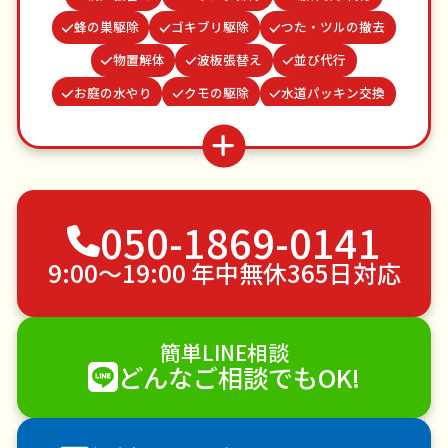
蜂の巣駆除
ゴキブリ駆除
つた・ツルの撤去
物置解体
波板張替え
並び代行
お庭の水やり
クモの駆除
水道パッキン交換
結婚式代理出席
謝罪代行
雨どい修理・掃除
家具組立
遺品整理・生前整理
カーテンレール取り付け
不用品回収
050-1869-0141
ゴミ屋敷片付け
草刈り・草むしり
家具の移動
引っ越し
植木の剪定
植木の伐採
9:00〜19:00 年中無休365日対応
手すり取り付け
ペットのお世話
エアコンクリーニング
DIY・日曜大工
簡単LINE相談
ハウスクリーニング
雪かき・雪下ろし
電球交換
どんなご相談でもOK!
襖（ふすま）の張替え
空き家管理
各種代行
害獣駆除
防草シート施工
ナメクジ駆除