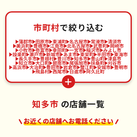
市町村
で絞り込む
蒲郡市
田原市
東浦町
名古屋市
常滑市
清須市
美浜町
豊橋市
江南市
北名古屋市
武豊町
岡崎市
小牧市
弥富市
幸田町
一宮市
稲沢市
みよし市
設楽町
瀬戸市
新城市
あま市
東栄町
半田市
東海市
長久手市
豊根村
豊川市
知多市
豊山町
津島市
知立市
大口町
碧南市
尾張旭市
扶桑町
刈谷市
高浜市
大治町
豊田市
岩倉市
蟹江町
安城市
豊明市
飛島村
西尾市
日進市
阿久比町
知多市
の店舗一覧
お近くの店舗へお電話ください