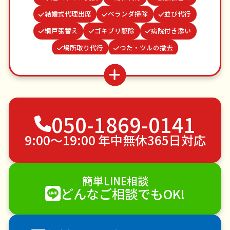
結婚式代理出席
ベランダ掃除
並び代行
網戸張替え
ゴキブリ駆除
病院付き添い
場所取り代行
つた・ツルの撤去
カーテンレール取り付け
クモの駆除
蜂の巣駆除
お墓参り代行
お庭の水やり
遺品整理・生前整理
物置解体
不用品回収
ゴミ屋敷片付け
050-1869-0141
草刈り・草むしり
家具の移動
引っ越し
植木の剪定
植木の伐採
手すり取り付け
9:00〜19:00 年中無休365日対応
ペットのお世話
エアコンクリーニング
DIY・日曜大工
ハウスクリーニング
簡単LINE相談
雪かき・雪下ろし
電球交換
どんなご相談でもOK!
襖（ふすま）の張替え
空き家管理
各種代行
害獣駆除
防草シート施工
ナメクジ駆除