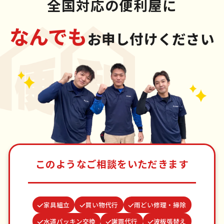
全国対応の便利屋に
なんでも
お申し付けください
このようなご相談をいただきます
家具組立
買い物代行
雨どい修理・掃除
水道パッキン交換
謝罪代行
波板張替え