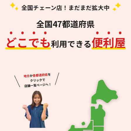
全国チェーン店！まだまだ拡大中
全国47都道府県
ど
こ
で
も
便
利
屋
利用できる