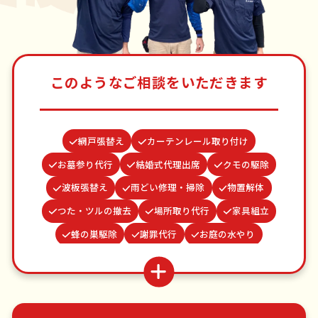
このようなご相談をいただきます
網戸張替え
カーテンレール取り付け
お墓参り代行
結婚式代理出席
クモの駆除
波板張替え
雨どい修理・掃除
物置解体
つた・ツルの撤去
場所取り代行
家具組立
蜂の巣駆除
謝罪代行
お庭の水やり
遺品整理・生前整理
ゴキブリ駆除
買い物代行
ベランダ掃除
病院付き添い
並び代行
水道パッキン交換
不用品回収
ゴミ屋敷片付け