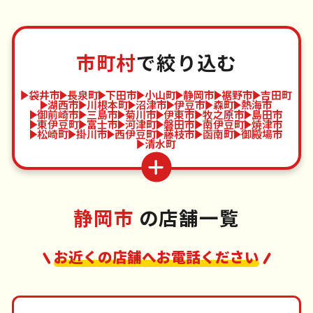
市町村
で絞り込む
袋井市
長泉町
下田市
小山町
静岡市
裾野市
吉田町
湖西市
川根本町
沼津市
伊豆市
森町
熱海市
御前崎市
三島市
菊川市
伊東市
牧之原市
島田市
東伊豆町
富士市
河津町
磐田市
南伊豆町
焼津市
松崎町
掛川市
西伊豆町
藤枝市
函南町
御殿場市
清水町
静岡市
の店舗一覧
お近くの店舗へお電話ください