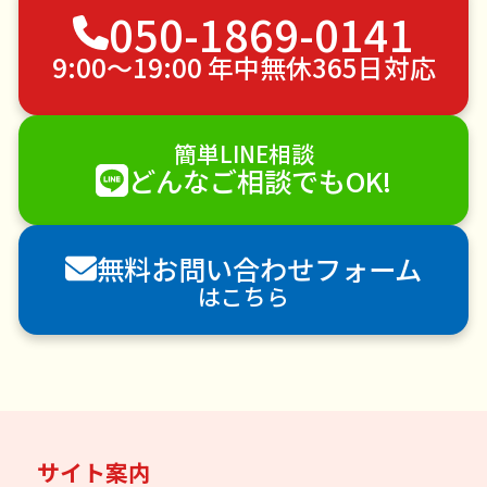
050-1869-0141
草刈り・草むしり
家具の移動
引っ越し
植木の剪定
植木の伐採
手すり取り付け
9:00〜19:00 年中無休365日対応
ペットのお世話
エアコンクリーニング
DIY・日曜大工
ハウスクリーニング
簡単LINE相談
雪かき・雪下ろし
電球交換
どんなご相談でもOK!
襖（ふすま）の張替え
空き家管理
各種代行
害獣駆除
防草シート施工
ナメクジ駆除
無料お問い合わせフォーム
害虫駆除
はこちら
サイト案内