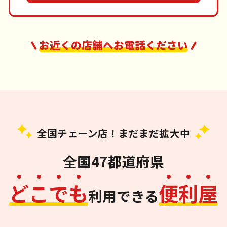
お近くの店舗へお電話ください
全国チェーン店！まだまだ拡大中
全国47都道府県
ど
こ
で
も
便
利
屋
利用できる