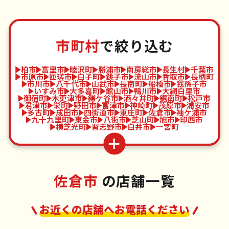
市町村
で絞り込む
柏市
富里市
睦沢町
勝浦市
南房総市
長生村
千葉市
市原市
匝瑳市
白子町
銚子市
流山市
香取市
長柄町
市川市
八千代市
山武市
長南町
船橋市
我孫子市
いすみ市
大多喜町
館山市
鴨川市
大網白里市
御宿町
木更津市
鎌ケ谷市
酒々井町
鋸南町
松戸市
君津市
栄町
野田市
富津市
神崎町
茂原市
浦安市
多古町
成田市
四街道市
東庄町
佐倉市
袖ケ浦市
九十九里町
東金市
八街市
芝山町
旭市
印西市
横芝光町
習志野市
白井市
一宮町
佐倉市
の店舗一覧
お近くの店舗へお電話ください