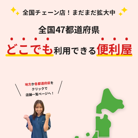
全国チェーン店！まだまだ拡大中
全国47都道府県
ど
こ
で
も
便
利
屋
利用できる