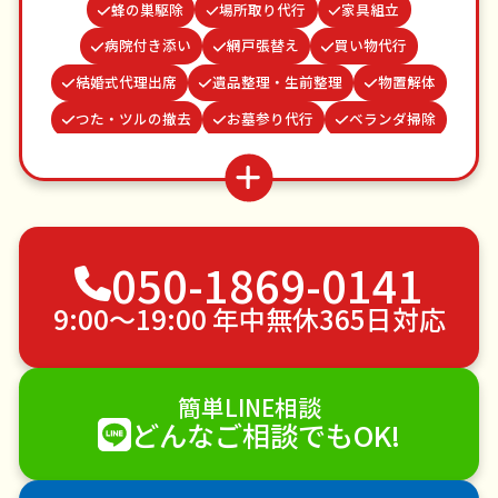
蜂の巣駆除
場所取り代行
家具組立
病院付き添い
網戸張替え
買い物代行
結婚式代理出席
遺品整理・生前整理
物置解体
つた・ツルの撤去
お墓参り代行
ベランダ掃除
お庭の水やり
謝罪代行
ゴキブリ駆除
水道パッキン交換
雨どい修理・掃除
並び代行
不用品回収
ゴミ屋敷片付け
草刈り・草むしり
050-1869-0141
家具の移動
引っ越し
植木の剪定
植木の伐採
手すり取り付け
ペットのお世話
9:00〜19:00 年中無休365日対応
エアコンクリーニング
DIY・日曜大工
ハウスクリーニング
雪かき・雪下ろし
電球交換
簡単LINE相談
襖（ふすま）の張替え
空き家管理
各種代行
どんなご相談でもOK!
害獣駆除
防草シート施工
ナメクジ駆除
害虫駆除