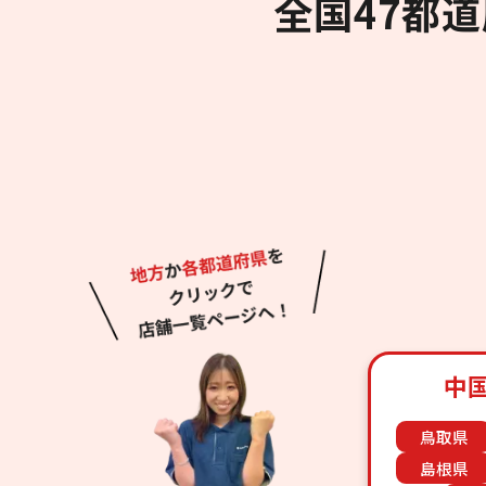
全国47都
中
鳥取県
島根県