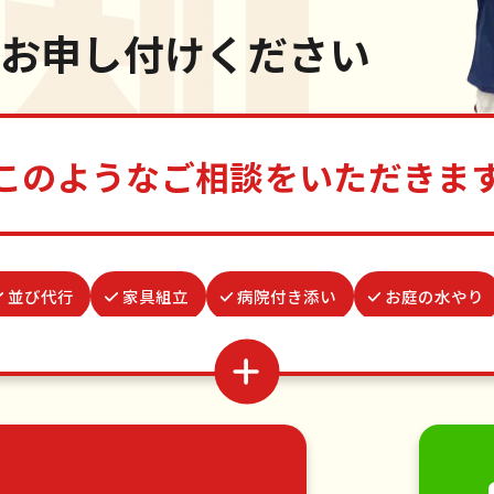
お申し付けください
このようなご相談をいただきま
並び代行
家具組立
病院付き添い
お庭の水やり
・生前整理
謝罪代行
ゴキブリ駆除
買い物代行
水道パッキン交換
結婚式代理出席
雨どい修理・掃除
家具の移動
引っ越し
植木の剪定
植木の伐採