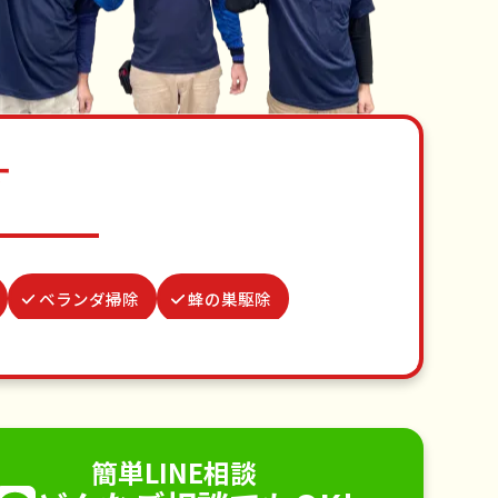
す
ベランダ掃除
蜂の巣駆除
場所取り代行
つた・ツルの撤去
波板張替え
不用品回収
手すり取り付け
ペットのお世話
簡単LINE相談