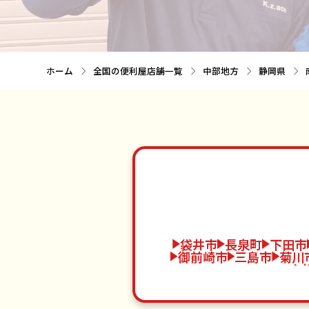
ホーム
全国の便利屋店舗一覧
中部地方
静岡県
袋井市
長泉町
下田市
御前崎市
三島市
菊川