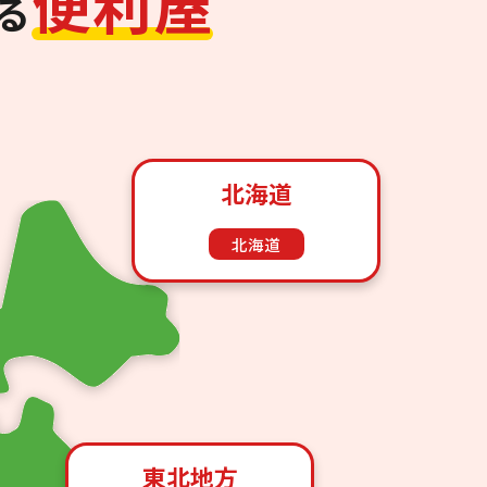
便
利
屋
る
北海道
北海道
東北地方