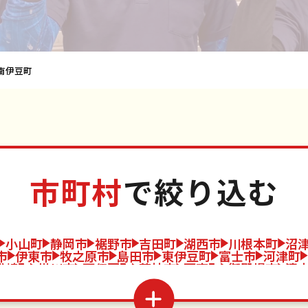
南伊豆町
市町村
で絞り込む
小山町
静岡市
裾野市
吉田町
湖西市
川根本町
沼
市
伊東市
牧之原市
島田市
東伊豆町
富士市
河津町
松崎町
掛川市
西伊豆町
藤枝市
函南町
御殿場市
清