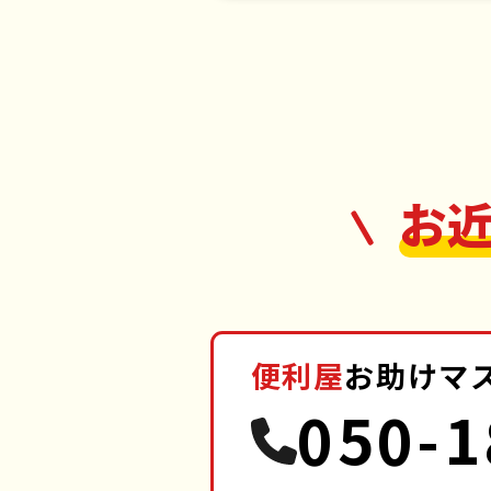
お
便利屋
お助けマ
050-1