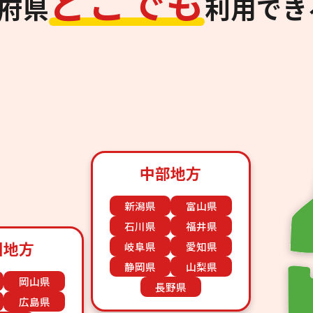
ど
こ
で
も
道府県
利用でき
中部地方
新潟県
富山県
石川県
福井県
国地方
岐阜県
愛知県
静岡県
山梨県
岡山県
長野県
広島県