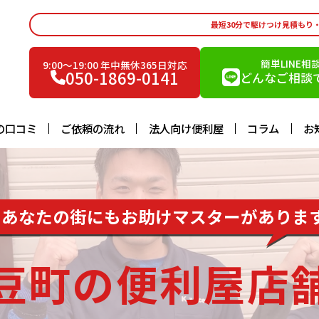
最短30分で駆けつけ見積もり
簡単LINE相
9:00〜19:00 年中無休365日対応
050-1869-0141
どんなご相談で
の口コミ
ご依頼の流れ
法人向け便利屋
コラム
お
あなたの街にもお助けマスターがありま
豆町の便利屋店