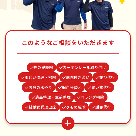
このようなご相談をいただきます
蜂の巣駆除
カーテンレール取り付け
雨どい修理・掃除
病院付き添い
並び代行
お庭の水やり
網戸張替え
買い物代行
遺品整理・生前整理
ベランダ掃除
結婚式代理出席
クモの駆除
謝罪代行
物置解体
ゴキブリ駆除
場所取り代行
お墓参り代行
家具組立
波板張替え