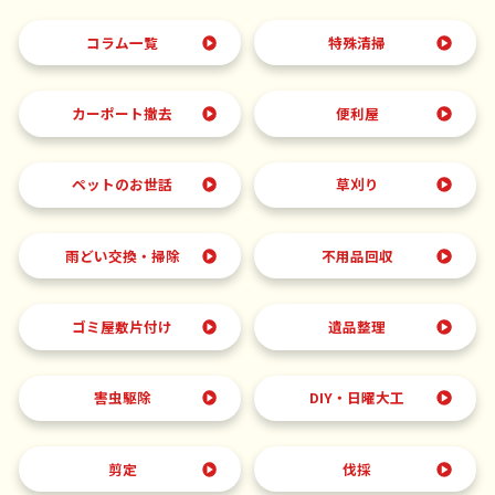
コラム一覧
特殊清掃
カーポート撤去
便利屋
ペットのお世話
草刈り
雨どい交換・掃除
不用品回収
ゴミ屋敷片付け
遺品整理
害虫駆除
DIY・日曜大工
剪定
伐採