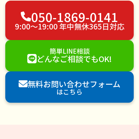
つた・ツルの撤去
水道パッキン交換
不用品回収
050-1869-0141
ゴミ屋敷片付け
草刈り・草むしり
家具の移動
引っ越し
植木の剪定
植木の伐採
9:00〜19:00 年中無休365日対応
手すり取り付け
ペットのお世話
エアコンクリーニング
DIY・日曜大工
簡単LINE相談
ハウスクリーニング
雪かき・雪下ろし
電球交換
どんなご相談でもOK!
襖（ふすま）の張替え
空き家管理
各種代行
害獣駆除
防草シート施工
ナメクジ駆除
無料お問い合わせフォーム
害虫駆除
はこちら