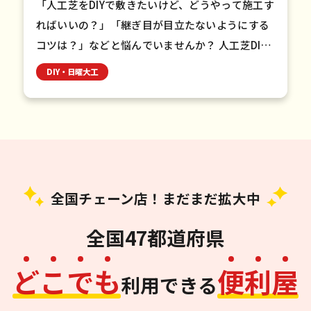
「人工芝をDIYで敷きたいけど、どうやって施工す
ればいいの？」「継ぎ目が目立たないようにする
コツは？」などと悩んでいませんか？ 人工芝DIY
は正しい手順と適切な道具があれば、初心者でも
DIY・日曜大工
美しく仕上げるこ…
全国チェーン店！まだまだ拡大中
全国47都道府県
ど
こ
で
も
便
利
屋
利用できる