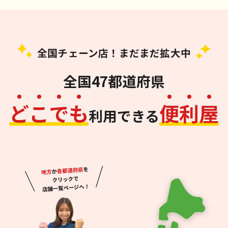
全国チェーン店！まだまだ拡大中
全国47都道府県
ど
こ
で
も
便
利
屋
利用できる