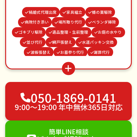
結婚式代理出席
家具組立
蜂の巣駆除
病院付き添い
場所取り代行
ベランダ掃除
ゴキブリ駆除
遺品整理・生前整理
お庭の水やり
並び代行
網戸張替え
水道パッキン交換
波板張替え
お墓参り代行
謝罪代行
つた・ツルの撤去
クモの駆除
買い物代行
雨どい修理・掃除
物置解体
カーテンレール取り付け
不用品回収
050-1869-0141
ゴミ屋敷片付け
草刈り・草むしり
家具の移動
引っ越し
植木の剪定
植木の伐採
9:00〜19:00 年中無休365日対応
手すり取り付け
ペットのお世話
エアコンクリーニング
DIY・日曜大工
簡単LINE相談
ハウスクリーニング
雪かき・雪下ろし
電球交換