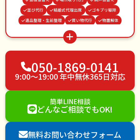
並び代行
結婚式代理出席
ゴキブリ駆除
遺品整理・生前整理
買い物代行
物置解体
水道パッキン交換
ベランダ掃除
謝罪代行
クモの駆除
雨どい修理・掃除
つた・ツルの撤去
不用品回収
ゴミ屋敷片付け
草刈り・草むしり
050-1869-0141
家具の移動
引っ越し
植木の剪定
植木の伐採
手すり取り付け
ペットのお世話
9:00〜19:00 年中無休365日対応
エアコンクリーニング
DIY・日曜大工
ハウスクリーニング
雪かき・雪下ろし
電球交換
簡単LINE相談
襖（ふすま）の張替え
空き家管理
各種代行
どんなご相談でもOK!
害獣駆除
防草シート施工
ナメクジ駆除
害虫駆除
無料お問い合わせフォーム