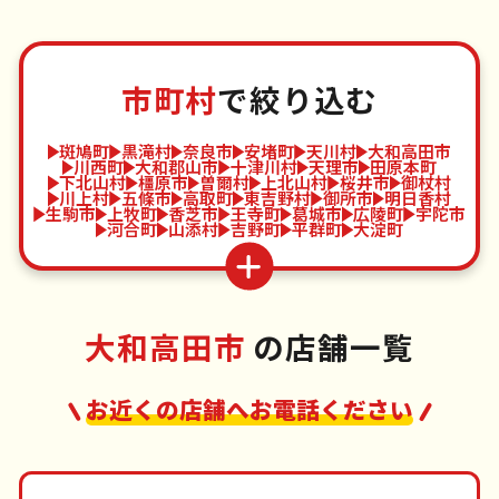
市町村
で絞り込む
斑鳩町
黒滝村
奈良市
安堵町
天川村
大和高田市
川西町
大和郡山市
十津川村
天理市
田原本町
下北山村
橿原市
曽爾村
上北山村
桜井市
御杖村
川上村
五條市
高取町
東吉野村
御所市
明日香村
生駒市
上牧町
香芝市
王寺町
葛城市
広陵町
宇陀市
河合町
山添村
吉野町
平群町
大淀町
大和高田市
の店舗一覧
お近くの店舗へお電話ください