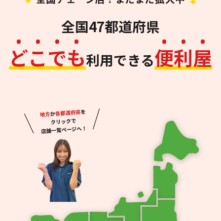
全国47都道府県
ど
こ
で
も
便
利
屋
利用できる