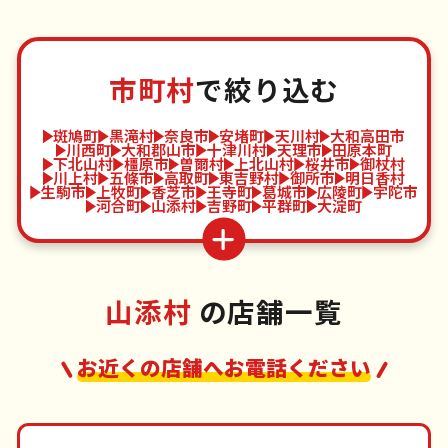
市町村
で絞り込む
斑鳩町
黒滝村
奈良市
安堵町
天川村
大和高田市
川西町
大和郡山市
十津川村
天理市
田原本町
下北山村
橿原市
曽爾村
上北山村
桜井市
御杖村
川上村
五條市
高取町
東吉野村
御所市
明日香村
生駒市
上牧町
香芝市
王寺町
葛城市
広陵町
宇陀市
河合町
山添村
吉野町
平群町
大淀町
山添村
の店舗一覧
お近くの店舗へお電話ください