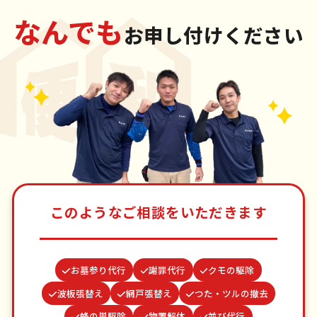
なんでも
お申し付けください
このようなご相談をいただきます
お墓参り代行
謝罪代行
クモの駆除
波板張替え
網戸張替え
つた・ツルの撤去
蜂の巣駆除
物置解体
並び代行