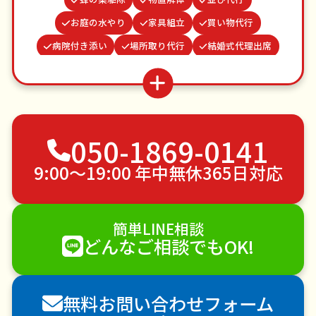
お庭の水やり
家具組立
買い物代行
病院付き添い
場所取り代行
結婚式代理出席
水道パッキン交換
遺品整理・生前整理
ゴキブリ駆除
カーテンレール取り付け
ベランダ掃除
雨どい修理・掃除
不用品回収
050-1869-0141
ゴミ屋敷片付け
草刈り・草むしり
家具の移動
引っ越し
植木の剪定
植木の伐採
9:00〜19:00 年中無休365日対応
手すり取り付け
ペットのお世話
エアコンクリーニング
DIY・日曜大工
簡単LINE相談
ハウスクリーニング
雪かき・雪下ろし
電球交換
どんなご相談でもOK!
襖（ふすま）の張替え
空き家管理
各種代行
害獣駆除
防草シート施工
ナメクジ駆除
無料お問い合わせフォーム
害虫駆除