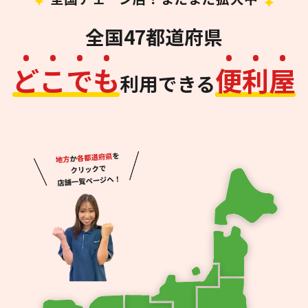
全国47都道府県
ど
こ
で
も
便
利
屋
利用できる