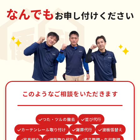
なんでも
お申し付けください
このようなご相談をいただきます
つた・ツルの撤去
並び代行
カーテンレール取り付け
謝罪代行
波板張替え
家具組立
場所取り代行
遺品整理・生前整理