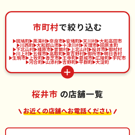
市町村
で絞り込む
斑鳩町
黒滝村
奈良市
安堵町
天川村
大和高田市
川西町
大和郡山市
十津川村
天理市
田原本町
下北山村
橿原市
曽爾村
上北山村
桜井市
御杖村
川上村
五條市
高取町
東吉野村
御所市
明日香村
生駒市
上牧町
香芝市
王寺町
葛城市
広陵町
宇陀市
河合町
山添村
吉野町
平群町
大淀町
桜井市
の店舗一覧
お近くの店舗へお電話ください