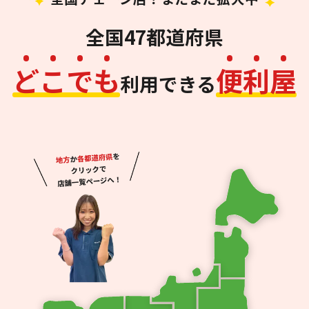
全国47都道府県
ど
こ
で
も
便
利
屋
利用できる