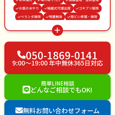
お庭の水やり
結婚式代理出席
ゴキブリ駆除
ベランダ掃除
物置解体
雨どい修理・掃除
蜂の巣駆除
クモの駆除
病院付き添い
水道パッキン交換
網戸張替え
お墓参り代行
買い物代行
不用品回収
ゴミ屋敷片付け
050-1869-0141
草刈り・草むしり
家具の移動
引っ越し
植木の剪定
植木の伐採
手すり取り付け
9:00〜19:00 年中無休365日対応
ペットのお世話
エアコンクリーニング
DIY・日曜大工
ハウスクリーニング
簡単LINE相談
雪かき・雪下ろし
電球交換
どんなご相談でもOK!
襖（ふすま）の張替え
空き家管理
各種代行
害獣駆除
防草シート施工
ナメクジ駆除
無料お問い合わせフォーム
害虫駆除