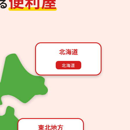
便
利
屋
る
北海道
北海道
東北地方