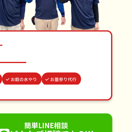
す
お庭の水やり
お墓参り代行
病院付き添い
場所取り代行
品整理・生前整理
不用品回収
手すり取り付け
ペットのお世話
簡単LINE相談