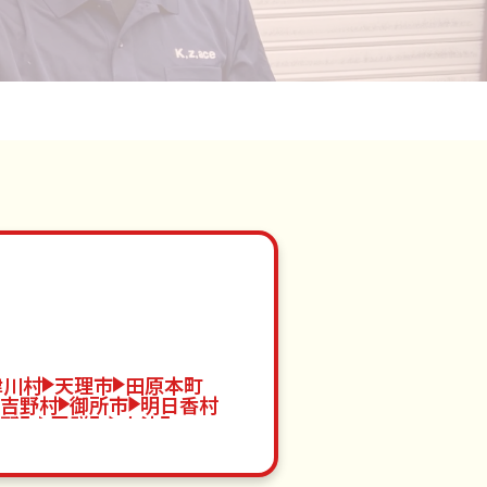
津川村
天理市
田原本町
吉野村
御所市
明日香村
野町
平群町
大淀町