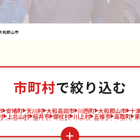
大和郡山市
市町村
で絞り込む
市
安堵町
天川村
大和高田市
川西町
大和郡山市
十
村
上北山村
桜井市
御杖村
川上村
五條市
高取町
東
芝市
王寺町
葛城市
広陵町
宇陀市
河合町
山添村
吉