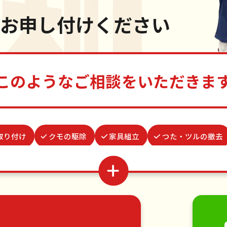
お申し付けください
このようなご相談をいただきま
取り付け
クモの駆除
家具組立
つた・ツルの撤去
波板張替え
謝罪代行
物置解体
雨どい修理・掃除
水道パッキン交換
結婚式代理出席
買い物代行
遺
家具の移動
引っ越し
植木の剪定
植木の伐採