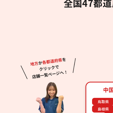
全国47都
中
鳥取県
島根県