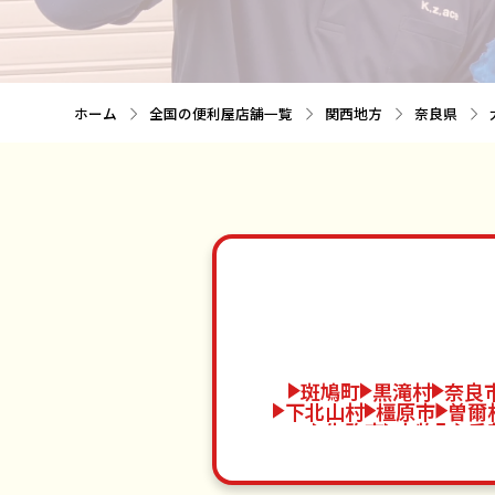
ホーム
全国の便利屋店舗一覧
関西地方
奈良県
斑鳩町
黒滝村
奈良
下北山村
橿原市
曽爾
生駒市
上牧町
香