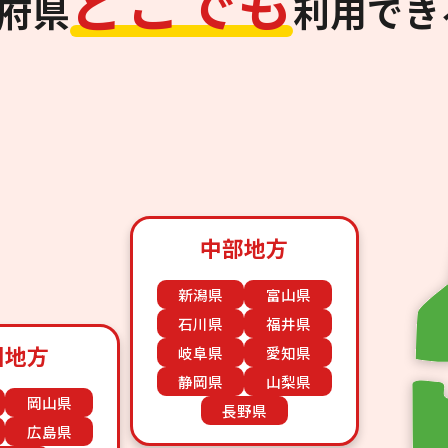
ど
こ
で
も
道府県
利用でき
中部地方
新潟県
富山県
石川県
福井県
国地方
岐阜県
愛知県
静岡県
山梨県
岡山県
長野県
広島県