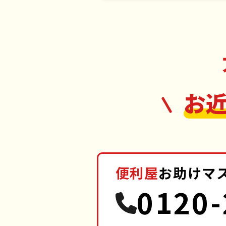
お
便利屋
お助けマ
0120-