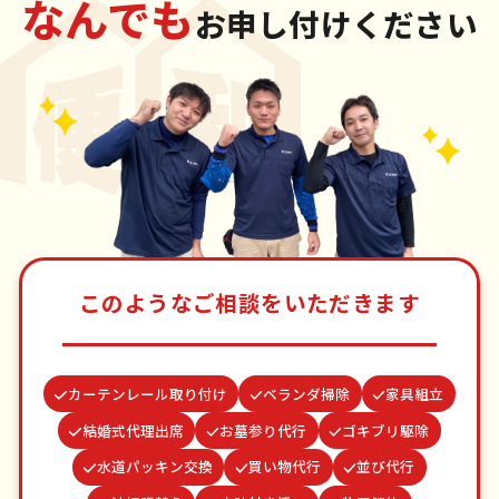
なんでも
お申し付けください
このようなご相談をいただきます
カーテンレール取り付け
ベランダ掃除
家具組立
結婚式代理出席
お墓参り代行
ゴキブリ駆除
水道パッキン交換
買い物代行
並び代行