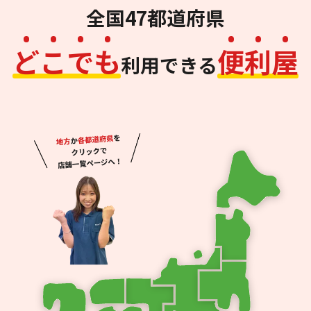
全国47都道府県
ど
こ
で
も
便
利
屋
利用できる