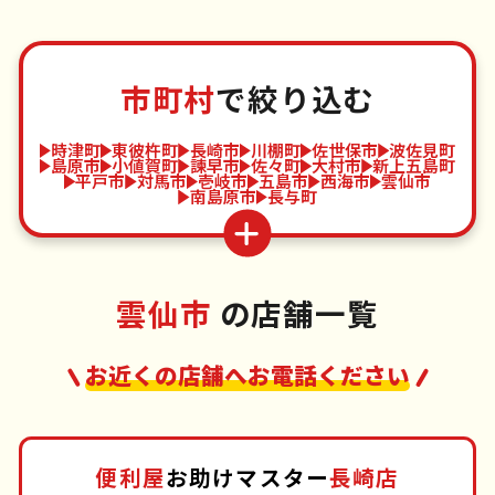
市町村
で絞り込む
時津町
東彼杵町
長崎市
川棚町
佐世保市
波佐見町
島原市
小値賀町
諫早市
佐々町
大村市
新上五島町
平戸市
対馬市
壱岐市
五島市
西海市
雲仙市
南島原市
長与町
雲仙市
の店舗一覧
お近くの店舗へお電話ください
便利屋
お助けマスター
長崎店