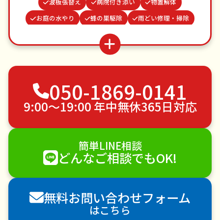
波板張替え
病院付き添い
物置解体
お庭の水やり
蜂の巣駆除
雨どい修理・掃除
網戸張替え
場所取り代行
遺品整理・生前整理
謝罪代行
つた・ツルの撤去
クモの駆除
不用品回収
ゴミ屋敷片付け
草刈り・草むしり
050-1869-0141
家具の移動
引っ越し
植木の剪定
植木の伐採
手すり取り付け
ペットのお世話
9:00〜19:00 年中無休365日対応
エアコンクリーニング
DIY・日曜大工
ハウスクリーニング
雪かき・雪下ろし
電球交換
簡単LINE相談
襖（ふすま）の張替え
空き家管理
各種代行
どんなご相談でもOK!
害獣駆除
防草シート施工
ナメクジ駆除
害虫駆除
無料お問い合わせフォーム
はこちら