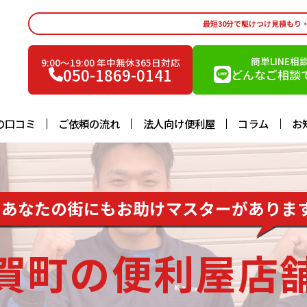
最短30分で駆けつけ見積もり
簡単LINE相
9:00〜19:00 年中無休365日対応
050-1869-0141
どんなご相談で
の口コミ
ご依頼の流れ
法人向け便利屋
コラム
お
あなたの街にもお助けマスターがありま
賀町の便利屋店