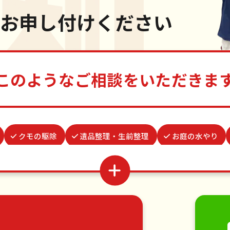
お申し付けください
このようなご相談をいただきま
クモの駆除
遺品整理・生前整理
お庭の水やり
ーテンレール取り付け
物置解体
波板張替え
蜂の
結婚式代理出席
つた・ツルの撤去
病院付き添い
家具の移動
引っ越し
植木の剪定
植木の伐採
・日曜大工
ハウスクリーニング
雪かき・雪下ろし