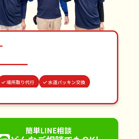
す
場所取り代行
水道パッキン交換
巣駆除
家具組立
並び代行
お墓参り代行
不用品回収
手すり取り付け
ペットのお世話
簡単LINE相談
電球交換
襖（ふすま）の張替え