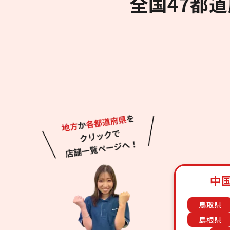
全国47都
中
鳥取県
島根県