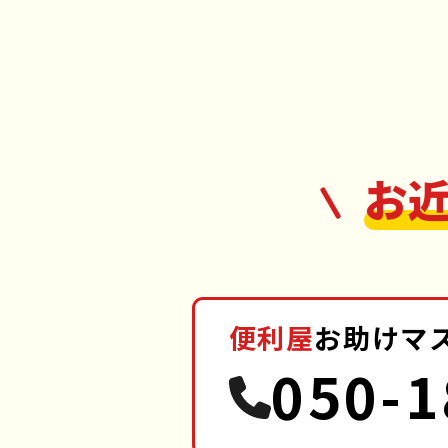
お
便利屋
お助けマ
050-1