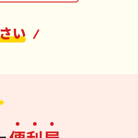
さい
便
利
屋