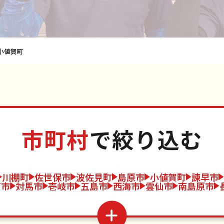
小値賀町
市町村
で絞り込む
川棚町
佐世保市
波佐見町
島原市
小値賀町
諫早市
戸市
対馬市
壱岐市
五島市
西海市
雲仙市
南島原市