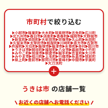
市町村
で絞り込む
小郡市
篠栗町
大木町
筑紫野市
志免町
広川町
北九州市
春日市
須恵町
香春町
福岡市
大野城市
新宮町
添田町
大牟田市
宗像市
久山町
糸田町
久留米市
太宰府市
粕屋町
川崎町
直方市
古賀市
芦屋町
大任町
飯塚市
福津市
水巻町
赤村
田川市
うきは市
岡垣町
福智町
八女市
嘉麻市
小竹町
みやこ町
筑後市
朝倉市
鞍手町
吉富町
大川市
みやま市
桂川町
上毛町
行橋市
糸島市
筑前町
築上町
豊前市
那珂川市
東峰村
中間市
宇美町
大刀洗町
うきは市
の店舗一覧
お近くの店舗へお電話ください