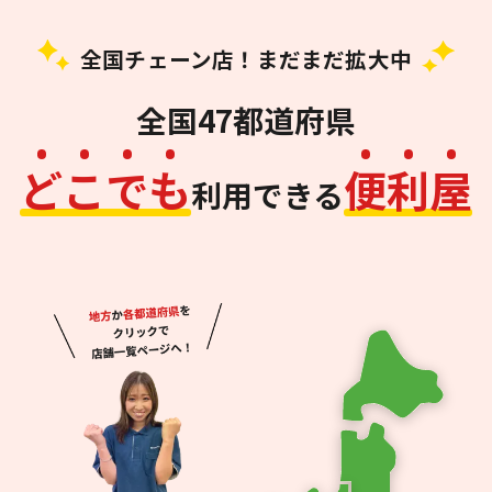
全国チェーン店！まだまだ拡大中
全国47都道府県
ど
こ
で
も
便
利
屋
利用できる