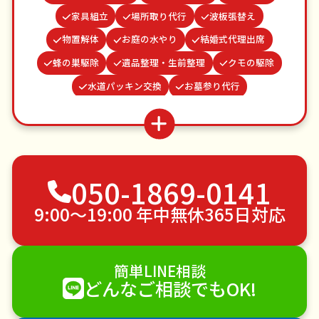
家具組立
場所取り代行
波板張替え
物置解体
お庭の水やり
結婚式代理出席
蜂の巣駆除
遺品整理・生前整理
クモの駆除
水道パッキン交換
お墓参り代行
カーテンレール取り付け
ベランダ掃除
並び代行
網戸張替え
ゴキブリ駆除
雨どい修理・掃除
買い物代行
不用品回収
ゴミ屋敷片付け
050-1869-0141
草刈り・草むしり
家具の移動
引っ越し
植木の剪定
植木の伐採
手すり取り付け
9:00〜19:00 年中無休365日対応
ペットのお世話
エアコンクリーニング
DIY・日曜大工
ハウスクリーニング
簡単LINE相談
雪かき・雪下ろし
電球交換
どんなご相談でもOK!
襖（ふすま）の張替え
空き家管理
各種代行