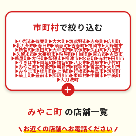
市町村
で絞り込む
小郡市
篠栗町
大木町
筑紫野市
志免町
広川町
北九州市
春日市
須恵町
香春町
福岡市
大野城市
新宮町
添田町
大牟田市
宗像市
久山町
糸田町
久留米市
太宰府市
粕屋町
川崎町
直方市
古賀市
芦屋町
大任町
飯塚市
福津市
水巻町
赤村
田川市
うきは市
岡垣町
福智町
八女市
嘉麻市
小竹町
みやこ町
筑後市
朝倉市
鞍手町
吉富町
大川市
みやま市
桂川町
上毛町
行橋市
糸島市
筑前町
築上町
豊前市
那珂川市
東峰村
中間市
宇美町
大刀洗町
みやこ町
の店舗一覧
お近くの店舗へお電話ください