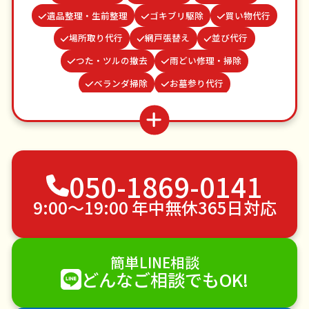
遺品整理・生前整理
ゴキブリ駆除
買い物代行
場所取り代行
網戸張替え
並び代行
つた・ツルの撤去
雨どい修理・掃除
ベランダ掃除
お墓参り代行
カーテンレール取り付け
家具組立
物置解体
水道パッキン交換
結婚式代理出席
謝罪代行
お庭の水やり
波板張替え
不用品回収
050-1869-0141
ゴミ屋敷片付け
草刈り・草むしり
家具の移動
引っ越し
植木の剪定
植木の伐採
9:00〜19:00 年中無休365日対応
手すり取り付け
ペットのお世話
エアコンクリーニング
DIY・日曜大工
簡単LINE相談
ハウスクリーニング
雪かき・雪下ろし
電球交換
どんなご相談でもOK!
襖（ふすま）の張替え
空き家管理
各種代行