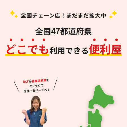
全国チェーン店！まだまだ拡大中
全国47都道府県
ど
こ
で
も
便
利
屋
利用できる