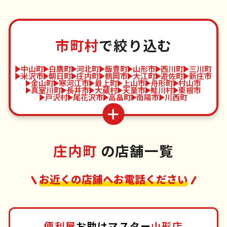
市町村
で絞り込む
中山町
白鷹町
河北町
飯豊町
山形市
西川町
三川町
米沢市
朝日町
庄内町
鶴岡市
大江町
遊佐町
新庄市
金山町
寒河江市
最上町
上山市
舟形町
村山市
真室川町
長井市
大蔵村
天童市
鮭川村
東根市
戸沢村
尾花沢市
高畠町
南陽市
川西町
庄内町
の店舗一覧
お近くの店舗へお電話ください
便利屋
お助けマスター
山形店