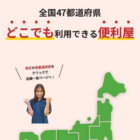
全国47都道府県
ど
こ
で
も
便
利
屋
利用できる