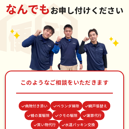
なんでも
お申し付けください
このようなご相談をいただきます
病院付き添い
ベランダ掃除
網戸張替え
蜂の巣駆除
クモの駆除
謝罪代行
買い物代行
水道パッキン交換