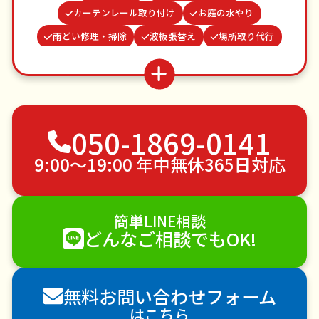
カーテンレール取り付け
お庭の水やり
雨どい修理・掃除
波板張替え
場所取り代行
お墓参り代行
結婚式代理出席
物置解体
家具組立
並び代行
遺品整理・生前整理
ゴキブリ駆除
つた・ツルの撤去
不用品回収
050-1869-0141
ゴミ屋敷片付け
草刈り・草むしり
家具の移動
引っ越し
植木の剪定
植木の伐採
9:00〜19:00 年中無休365日対応
手すり取り付け
ペットのお世話
エアコンクリーニング
DIY・日曜大工
簡単LINE相談
ハウスクリーニング
雪かき・雪下ろし
電球交換
どんなご相談でもOK!
襖（ふすま）の張替え
空き家管理
各種代行
害獣駆除
防草シート施工
ナメクジ駆除
無料お問い合わせフォーム
害虫駆除
はこちら