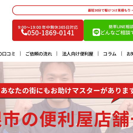
最短30分で駆けつけ見積もり
簡単LINE相
9:00〜19:00 年中無休365日対応
050-1869-0141
どんなご相談で
の口コミ
ご依頼の流れ
法人向け便利屋
コラム
お
あなたの街にもお助けマスターがありま
根市の便利屋店舗