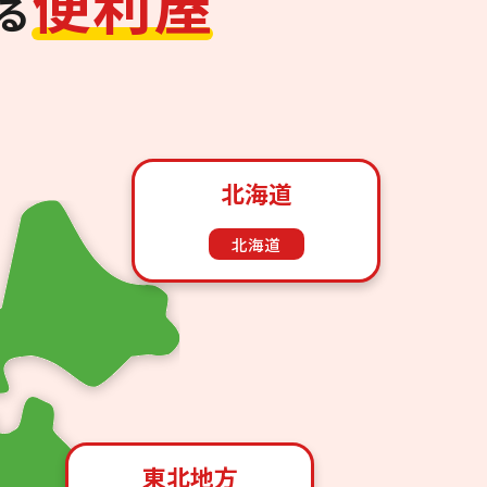
便
利
屋
る
北海道
北海道
東北地方