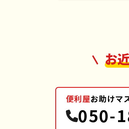
お
便利屋
お助けマ
050-1