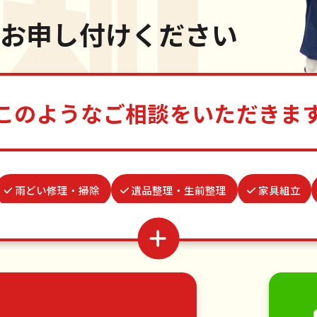
お申し付けください
このようなご相談をいただきま
雨どい修理・掃除
遺品整理・生前整理
家具組立
謝罪代行
お墓参り代行
カーテンレール取り付け
買い物代行
水道パッキン交換
ゴキブリ駆除
家具の移動
引っ越し
植木の剪定
植木の伐採