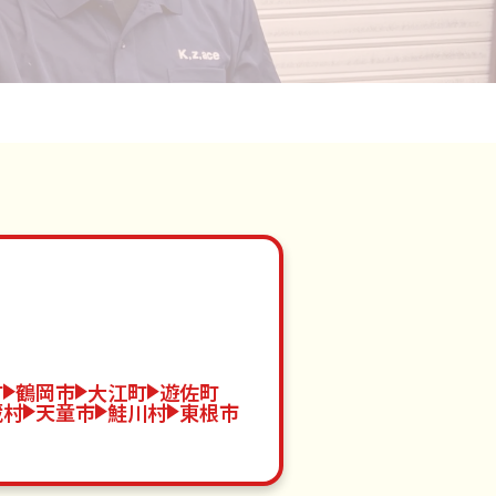
町
鶴岡市
大江町
遊佐町
蔵村
天童市
鮭川村
東根市