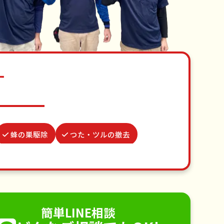
す
蜂の巣駆除
つた・ツルの撤去
クモの駆除
物置解体
並び代行
結婚式代理出席
不用品回収
手すり取り付け
ペットのお世話
簡単LINE相談