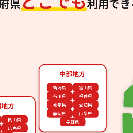
ど
こ
で
も
道府県
利用でき
中部地方
新潟県
富山県
石川県
福井県
国地方
岐阜県
愛知県
静岡県
山梨県
岡山県
長野県
広島県