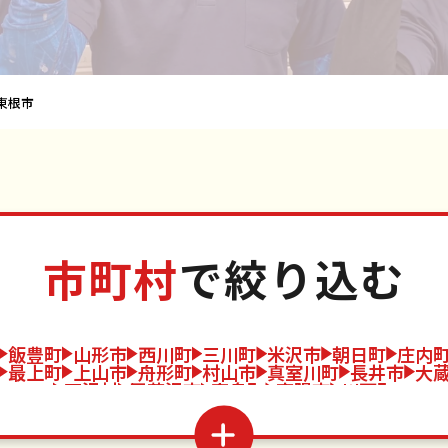
東根市
市町村
で絞り込む
飯豊町
山形市
西川町
三川町
米沢市
朝日町
庄内
最上町
上山市
舟形町
村山市
真室川町
長井市
大
戸沢村
尾花沢市
高畠町
南陽市
川西町