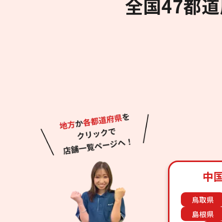
全国47都
中
鳥取県
島根県