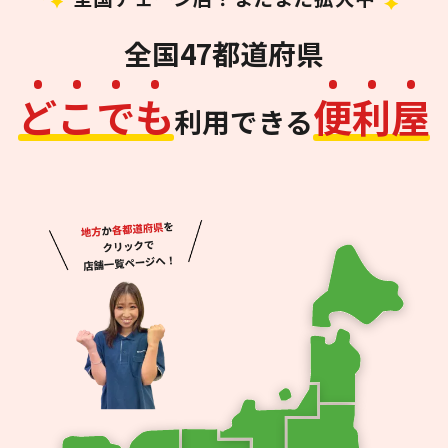
全国47都道府県
ど
こ
で
も
便
利
屋
利用できる