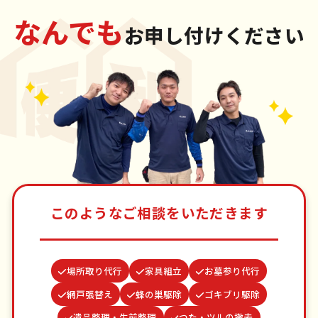
なんでも
お申し付けください
このようなご相談をいただきます
場所取り代行
家具組立
お墓参り代行
網戸張替え
蜂の巣駆除
ゴキブリ駆除
遺品整理・生前整理
つた・ツルの撤去