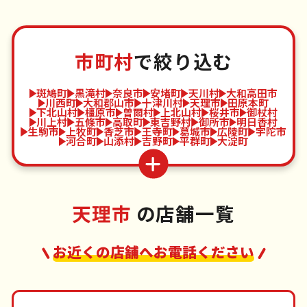
市町村
で絞り込む
斑鳩町
黒滝村
奈良市
安堵町
天川村
大和高田市
川西町
大和郡山市
十津川村
天理市
田原本町
下北山村
橿原市
曽爾村
上北山村
桜井市
御杖村
川上村
五條市
高取町
東吉野村
御所市
明日香村
生駒市
上牧町
香芝市
王寺町
葛城市
広陵町
宇陀市
河合町
山添村
吉野町
平群町
大淀町
天理市
の店舗一覧
お近くの店舗へお電話ください