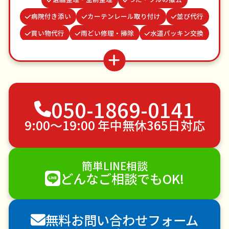
病院付き添い
カーテンレール取り付け
並び代行
買い物代行
雨どい修理・掃除
水道パッキン交換
物置解体
結婚式代理出席
波板張替え
お庭の水やり
謝罪代行
クモの駆除
ベランダ掃除
不用品回収
ゴミ屋敷片付け
050-1869-0141
草刈り・草むしり
家具の移動
引っ越し
植木の剪定
植木の伐採
手すり取り付け
9:00〜19:00 年中無休365日対応
ペットのお世話
エアコンクリーニング
DIY・日曜大工
ハウスクリーニング
簡単LINE相談
雪かき・雪下ろし
電球交換
どんなご相談でもOK!
襖（ふすま）の張替え
空き家管理
各種代行
害獣駆除
防草シート施工
ナメクジ駆除
無料お問い合わせフォーム
害虫駆除