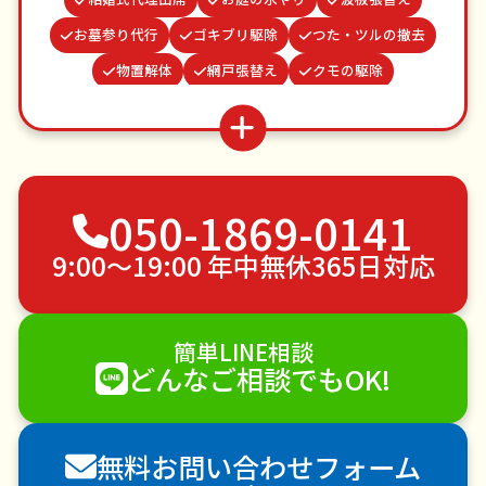
お墓参り代行
ゴキブリ駆除
つた・ツルの撤去
物置解体
網戸張替え
クモの駆除
病院付き添い
雨どい修理・掃除
ベランダ掃除
買い物代行
家具組立
水道パッキン交換
不用品回収
ゴミ屋敷片付け
草刈り・草むしり
050-1869-0141
家具の移動
引っ越し
植木の剪定
植木の伐採
手すり取り付け
ペットのお世話
9:00〜19:00 年中無休365日対応
エアコンクリーニング
DIY・日曜大工
ハウスクリーニング
雪かき・雪下ろし
電球交換
簡単LINE相談
襖（ふすま）の張替え
空き家管理
各種代行
どんなご相談でもOK!
害獣駆除
防草シート施工
ナメクジ駆除
害虫駆除
無料お問い合わせフォーム