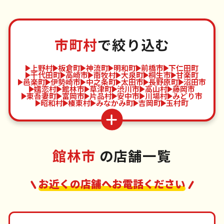
市町村
で絞り込む
上野村
板倉町
神流町
明和町
前橋市
下仁田町
千代田町
高崎市
南牧村
大泉町
桐生市
甘楽町
邑楽町
伊勢崎市
中之条町
太田市
長野原町
沼田市
嬬恋村
館林市
草津町
渋川市
高山村
藤岡市
東吾妻町
富岡市
片品村
安中市
川場村
みどり市
昭和村
榛東村
みなかみ町
吉岡町
玉村町
館林市
の店舗一覧
お近くの店舗へお電話ください