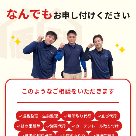
なんでも
お申し付けください
このようなご相談をいただきます
遺品整理・生前整理
場所取り代行
並び代行
蜂の巣駆除
謝罪代行
カーテンレール取り付け
結婚式代理出席
お庭の水やり
波板張替え