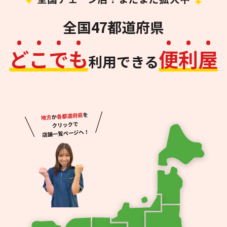
全国47都道府県
ど
こ
で
も
便
利
屋
利用できる