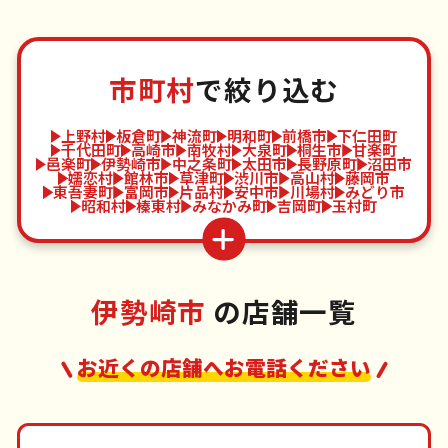
市町村
で絞り込む
上野村
板倉町
神流町
明和町
前橋市
下仁田町
千代田町
高崎市
南牧村
大泉町
桐生市
甘楽町
邑楽町
伊勢崎市
中之条町
太田市
長野原町
沼田市
嬬恋村
館林市
草津町
渋川市
高山村
藤岡市
東吾妻町
富岡市
片品村
安中市
川場村
みどり市
昭和村
榛東村
みなかみ町
吉岡町
玉村町
伊勢崎市
の店舗一覧
お近くの店舗へお電話ください