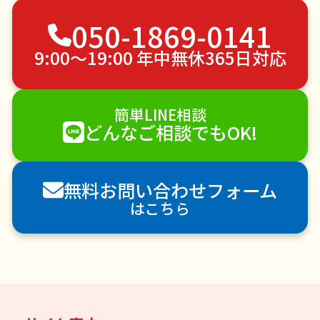
050-1869-0141
草刈り・草むしり
家具の移動
引っ越し
植木の剪定
植木の伐採
手すり取り付け
9:00〜19:00 年中無休365日対応
ペットのお世話
エアコンクリーニング
DIY・日曜大工
ハウスクリーニング
簡単LINE相談
雪かき・雪下ろし
電球交換
どんなご相談でもOK!
襖（ふすま）の張替え
空き家管理
各種代行
害獣駆除
防草シート施工
ナメクジ駆除
無料お問い合わせフォーム
害虫駆除
はこちら