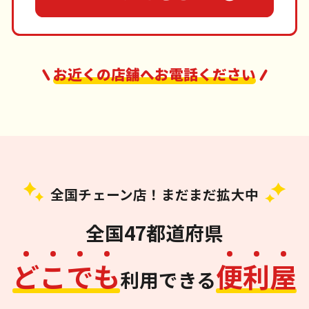
お近くの店舗へお電話ください
全国チェーン店！まだまだ拡大中
全国47都道府県
ど
こ
で
も
便
利
屋
利用できる