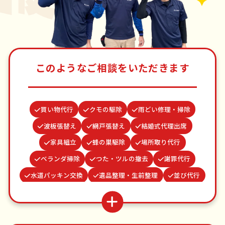
このようなご相談をいただきます
買い物代行
クモの駆除
雨どい修理・掃除
波板張替え
網戸張替え
結婚式代理出席
家具組立
蜂の巣駆除
場所取り代行
ベランダ掃除
つた・ツルの撤去
謝罪代行
水道パッキン交換
遺品整理・生前整理
並び代行
カーテンレール取り付け
ゴキブリ駆除
お墓参り代行
物置解体
お庭の水やり
病院付き添い
不用品回収
ゴミ屋敷片付け