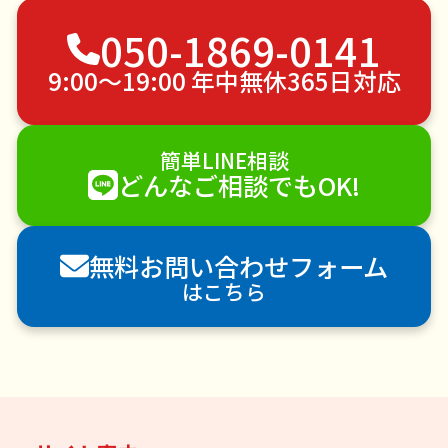
050-1869-0141
ゴミ屋敷片付け
草刈り・草むしり
家具の移動
引っ越し
植木の剪定
植木の伐採
9:00〜19:00 年中無休365日対応
手すり取り付け
ペットのお世話
エアコンクリーニング
DIY・日曜大工
簡単LINE相談
ハウスクリーニング
雪かき・雪下ろし
電球交換
どんなご相談でもOK!
襖（ふすま）の張替え
空き家管理
各種代行
害獣駆除
防草シート施工
ナメクジ駆除
無料お問い合わせフォーム
害虫駆除
はこちら