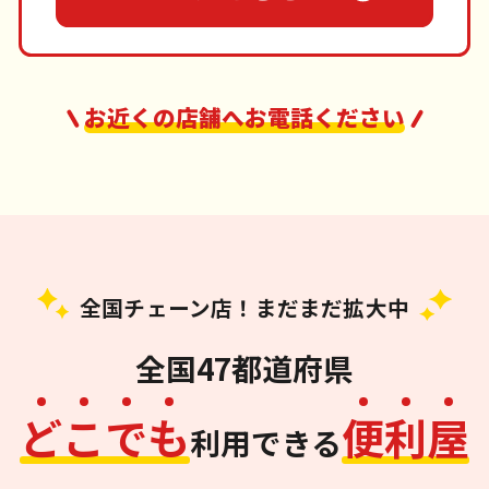
お近くの店舗へお電話ください
全国チェーン店！まだまだ拡大中
全国47都道府県
ど
こ
で
も
便
利
屋
利用できる