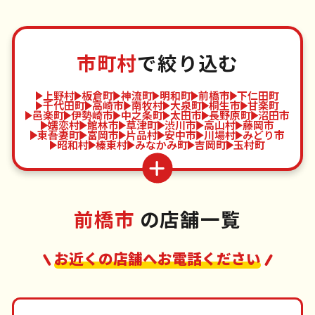
市町村
で絞り込む
上野村
板倉町
神流町
明和町
前橋市
下仁田町
千代田町
高崎市
南牧村
大泉町
桐生市
甘楽町
邑楽町
伊勢崎市
中之条町
太田市
長野原町
沼田市
嬬恋村
館林市
草津町
渋川市
高山村
藤岡市
東吾妻町
富岡市
片品村
安中市
川場村
みどり市
昭和村
榛東村
みなかみ町
吉岡町
玉村町
前橋市
の店舗一覧
お近くの店舗へお電話ください