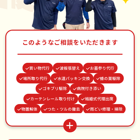
このようなご相談をいただきます
買い物代行
波板張替え
お墓参り代行
場所取り代行
水道パッキン交換
蜂の巣駆除
ゴキブリ駆除
病院付き添い
カーテンレール取り付け
結婚式代理出席
物置解体
つた・ツルの撤去
雨どい修理・掃除
ベランダ掃除
遺品整理・生前整理
クモの駆除
並び代行
網戸張替え
お庭の水やり
家具組立
謝罪代行
不用品回収