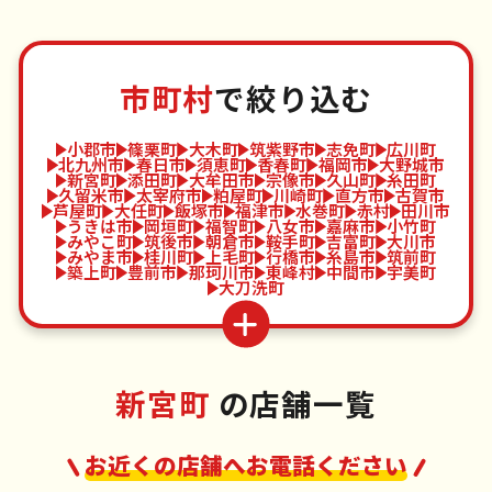
市町村
で絞り込む
小郡市
篠栗町
大木町
筑紫野市
志免町
広川町
北九州市
春日市
須恵町
香春町
福岡市
大野城市
新宮町
添田町
大牟田市
宗像市
久山町
糸田町
久留米市
太宰府市
粕屋町
川崎町
直方市
古賀市
芦屋町
大任町
飯塚市
福津市
水巻町
赤村
田川市
うきは市
岡垣町
福智町
八女市
嘉麻市
小竹町
みやこ町
筑後市
朝倉市
鞍手町
吉富町
大川市
みやま市
桂川町
上毛町
行橋市
糸島市
筑前町
築上町
豊前市
那珂川市
東峰村
中間市
宇美町
大刀洗町
新宮町
の店舗一覧
お近くの店舗へお電話ください