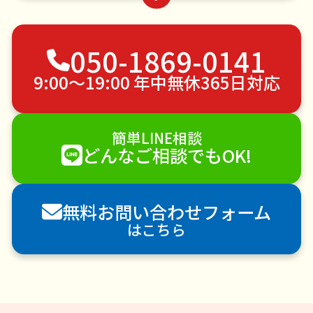
物置解体
つた・ツルの撤去
お墓参り代行
蜂の巣駆除
不用品回収
ゴミ屋敷片付け
050-1869-0141
草刈り・草むしり
家具の移動
引っ越し
植木の剪定
植木の伐採
手すり取り付け
9:00〜19:00 年中無休365日対応
ペットのお世話
エアコンクリーニング
DIY・日曜大工
ハウスクリーニング
簡単LINE相談
雪かき・雪下ろし
電球交換
どんなご相談でもOK!
襖（ふすま）の張替え
空き家管理
各種代行
害獣駆除
防草シート施工
ナメクジ駆除
無料お問い合わせフォーム
害虫駆除
はこちら