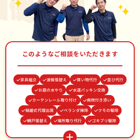
このようなご相談をいただきます
家具組立
波板張替え
買い物代行
並び代行
お庭の水やり
水道パッキン交換
カーテンレール取り付け
病院付き添い
結婚式代理出席
ベランダ掃除
クモの駆除
網戸張替え
場所取り代行
ゴキブリ駆除
遺品整理・生前整理
謝罪代行
雨どい修理・掃除