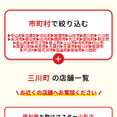
市町村
で絞り込む
中山町
白鷹町
河北町
飯豊町
山形市
西川町
三川町
米沢市
朝日町
庄内町
鶴岡市
大江町
遊佐町
新庄市
金山町
寒河江市
最上町
上山市
舟形町
村山市
真室川町
長井市
大蔵村
天童市
鮭川村
東根市
戸沢村
尾花沢市
高畠町
南陽市
川西町
三川町
の店舗一覧
お近くの店舗へお電話ください
便利屋
お助けマスター
山形店