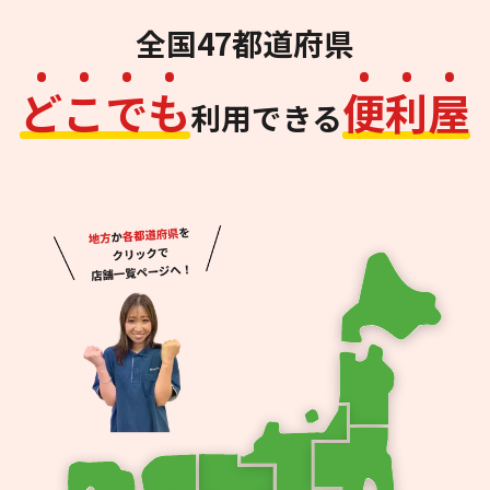
全国47都道府県
ど
こ
で
も
便
利
屋
利用できる