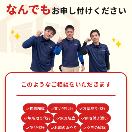
なんでも
お申し付けください
このようなご相談をいただきます
物置解体
買い物代行
お墓参り代行
場所取り代行
家具組立
病院付き添い
並び代行
お庭の水やり
クモの駆除