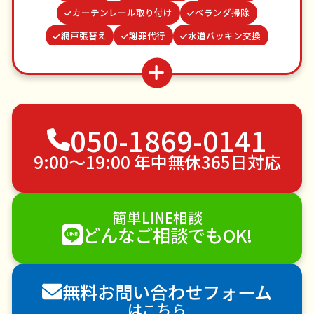
カーテンレール取り付け
ベランダ掃除
網戸張替え
謝罪代行
水道パッキン交換
ゴキブリ駆除
雨どい修理・掃除
結婚式代理出席
蜂の巣駆除
つた・ツルの撤去
波板張替え
遺品整理・生前整理
不用品回収
ゴミ屋敷片付け
050-1869-0141
草刈り・草むしり
家具の移動
引っ越し
植木の剪定
植木の伐採
手すり取り付け
9:00〜19:00 年中無休365日対応
ペットのお世話
エアコンクリーニング
DIY・日曜大工
ハウスクリーニング
簡単LINE相談
雪かき・雪下ろし
電球交換
どんなご相談でもOK!
襖（ふすま）の張替え
空き家管理
各種代行
害獣駆除
防草シート施工
ナメクジ駆除
無料お問い合わせフォーム
害虫駆除
はこちら