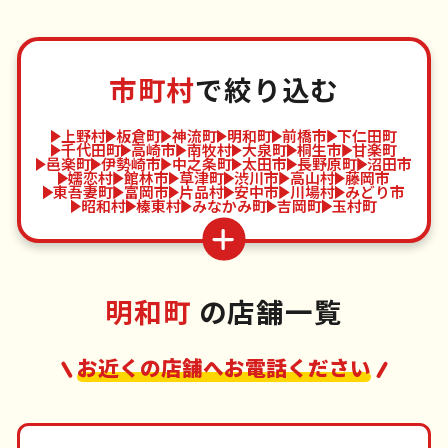
市町村
で絞り込む
上野村
板倉町
神流町
明和町
前橋市
下仁田町
千代田町
高崎市
南牧村
大泉町
桐生市
甘楽町
邑楽町
伊勢崎市
中之条町
太田市
長野原町
沼田市
嬬恋村
館林市
草津町
渋川市
高山村
藤岡市
東吾妻町
富岡市
片品村
安中市
川場村
みどり市
昭和村
榛東村
みなかみ町
吉岡町
玉村町
明和町
の店舗一覧
お近くの店舗へお電話ください