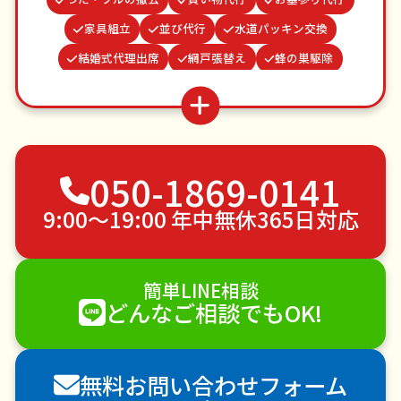
家具組立
並び代行
水道パッキン交換
結婚式代理出席
網戸張替え
蜂の巣駆除
雨どい修理・掃除
謝罪代行
クモの駆除
波板張替え
場所取り代行
遺品整理・生前整理
ベランダ掃除
不用品回収
ゴミ屋敷片付け
050-1869-0141
草刈り・草むしり
家具の移動
引っ越し
植木の剪定
植木の伐採
手すり取り付け
9:00〜19:00 年中無休365日対応
ペットのお世話
エアコンクリーニング
DIY・日曜大工
ハウスクリーニング
簡単LINE相談
雪かき・雪下ろし
電球交換
どんなご相談でもOK!
襖（ふすま）の張替え
空き家管理
各種代行
害獣駆除
防草シート施工
ナメクジ駆除
無料お問い合わせフォーム
害虫駆除