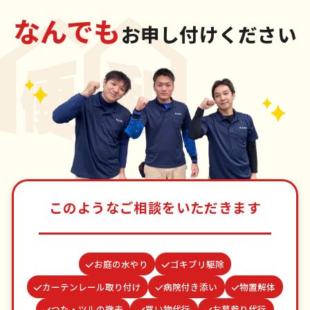
なんでも
お申し付けください
このようなご相談をいただきます
お庭の水やり
ゴキブリ駆除
カーテンレール取り付け
病院付き添い
物置解体
つた・ツルの撤去
買い物代行
お墓参り代行