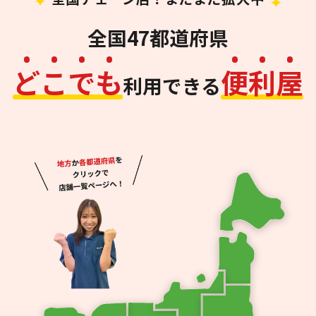
全国47都道府県
ど
こ
で
も
便
利
屋
利用できる