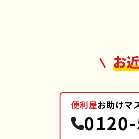
お
便利屋
お助けマ
0120-