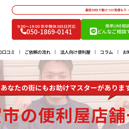
最短30分で駆けつけ見積もり
簡単LINE相
9:00〜19:00 年中無休365日対応
050-1869-0141
どんなご相談で
の口コミ
ご依頼の流れ
法人向け便利屋
コラム
お
あなたの街にもお助けマスターがありま
賀市の便利屋店舗