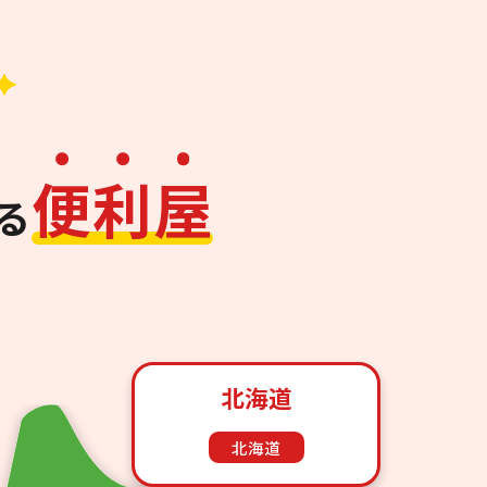
便
利
屋
る
北海道
北海道