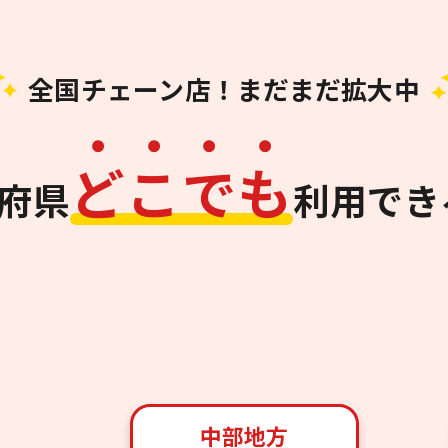
全国チェーン店！まだまだ拡大中
ど
こ
で
も
道府県
利用でき
中部地方