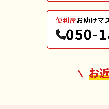
便利屋
お助けマ
050-1
お