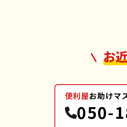
お
便利屋
お助けマ
050-1