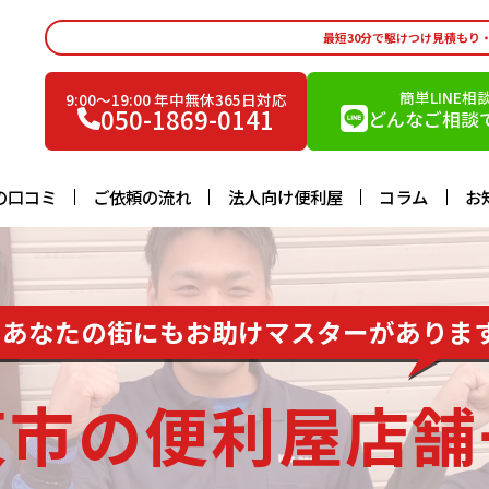
最短30分で駆けつけ見積もり
簡単LINE相
9:00〜19:00 年中無休365日対応
050-1869-0141
どんなご相談で
の口コミ
ご依頼の流れ
法人向け便利屋
コラム
お
あなたの街にもお助けマスターがありま
東市の便利屋店舗