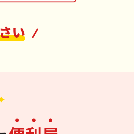
さい
便
利
屋