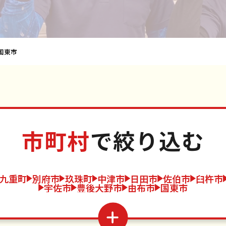
国東市
市町村
で絞り込む
九重町
別府市
玖珠町
中津市
日田市
佐伯市
臼杵市
宇佐市
豊後大野市
由布市
国東市