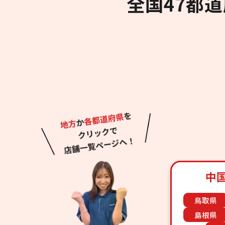
全国47都
中
鳥取県
島根県