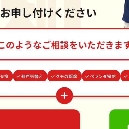
お申し付けください
このようなご相談をいただきま
交換
網戸張替え
クモの駆除
ベランダ掃除
理出席
謝罪代行
物置解体
家具組立
蜂の巣駆
お墓参り代行
場所取り代行
遺品整理・生前整理
家具の移動
引っ越し
植木の剪定
植木の伐採
・日曜大工
ハウスクリーニング
雪かき・雪下ろし