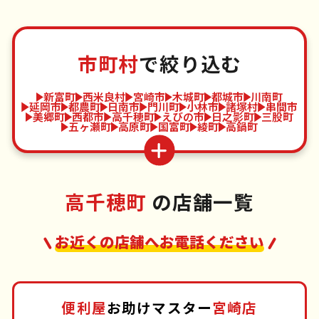
市町村
で絞り込む
新富町
西米良村
宮崎市
木城町
都城市
川南町
延岡市
都農町
日南市
門川町
小林市
諸塚村
串間市
美郷町
西都市
高千穂町
えびの市
日之影町
三股町
五ヶ瀬町
高原町
国富町
綾町
高鍋町
高千穂町
の店舗一覧
お近くの店舗へお電話ください
便利屋
お助けマスター
宮崎店