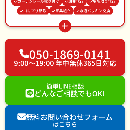
カーテンレール取り付け
謝罪代行
場所取り代行
ゴキブリ駆除
家具組立
水道パッキン交換
網戸張替え
結婚式代理出席
雨どい修理・掃除
並び代行
ベランダ掃除
買い物代行
波板張替え
不用品回収
ゴミ屋敷片付け
050-1869-0141
草刈り・草むしり
家具の移動
引っ越し
植木の剪定
植木の伐採
手すり取り付け
9:00〜19:00 年中無休365日対応
ペットのお世話
エアコンクリーニング
DIY・日曜大工
ハウスクリーニング
簡単LINE相談
雪かき・雪下ろし
電球交換
どんなご相談でもOK!
襖（ふすま）の張替え
空き家管理
各種代行
害獣駆除
防草シート施工
ナメクジ駆除
無料お問い合わせフォーム
害虫駆除
はこちら