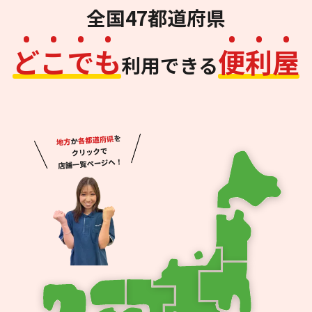
全国47都道府県
ど
こ
で
も
便
利
屋
利用できる