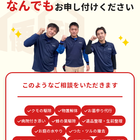
なんでも
お申し付けください
このようなご相談をいただきます
クモの駆除
物置解体
お墓参り代行
病院付き添い
蜂の巣駆除
遺品整理・生前整理
お庭の水やり
つた・ツルの撤去