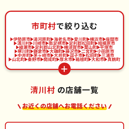
市町村
で絞り込む
伊勢原市
湯河原町
海老名市
愛川町
横浜市
座間市
清川村
川崎市
南足柄市
足利郡松田町
相模原市
綾瀬市
足利郡山北町
横須賀市
葉山町
平塚市
寒川町
鎌倉市
大磯町
藤沢市
二宮町
小田原市
中井町
茅ヶ崎市
大井町
逗子市
松田町
三浦市
山北町
秦野市
開成町
厚木市
箱根町
大和市
真鶴町
清川村
の店舗一覧
お近くの店舗へお電話ください