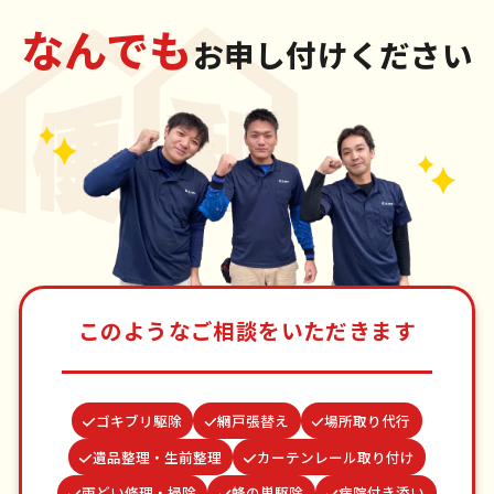
なんでも
お申し付けください
このようなご相談をいただきます
ゴキブリ駆除
網戸張替え
場所取り代行
遺品整理・生前整理
カーテンレール取り付け
雨どい修理・掃除
蜂の巣駆除
病院付き添い