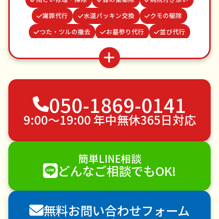
謝罪代行
水道パッキン交換
クモの駆除
つた・ツルの撤去
お墓参り代行
並び代行
結婚式代理出席
お庭の水やり
家具組立
波板張替え
ベランダ掃除
物置解体
買い物代行
不用品回収
ゴミ屋敷片付け
050-1869-0141
草刈り・草むしり
家具の移動
引っ越し
植木の剪定
植木の伐採
手すり取り付け
9:00〜19:00 年中無休365日対応
ペットのお世話
エアコンクリーニング
DIY・日曜大工
ハウスクリーニング
簡単LINE相談
雪かき・雪下ろし
電球交換
どんなご相談でもOK!
襖（ふすま）の張替え
空き家管理
各種代行
害獣駆除
防草シート施工
ナメクジ駆除
無料お問い合わせフォーム
害虫駆除