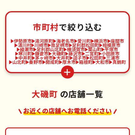
市町村
で絞り込む
伊勢原市
湯河原町
海老名市
愛川町
横浜市
座間市
清川村
川崎市
南足柄市
足利郡松田町
相模原市
綾瀬市
足利郡山北町
横須賀市
葉山町
平塚市
寒川町
鎌倉市
大磯町
藤沢市
二宮町
小田原市
中井町
茅ヶ崎市
大井町
逗子市
松田町
三浦市
山北町
秦野市
開成町
厚木市
箱根町
大和市
真鶴町
大磯町
の店舗一覧
お近くの店舗へお電話ください