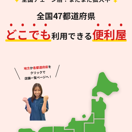
全国47都道府県
ど
こ
で
も
便
利
屋
利用できる