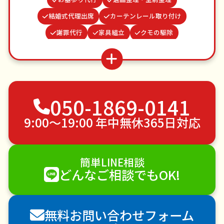
結婚式代理出席
カーテンレール取り付け
謝罪代行
家具組立
クモの駆除
ゴキブリ駆除
水道パッキン交換
場所取り代行
並び代行
買い物代行
物置解体
網戸張替え
雨どい修理・掃除
不用品回収
ゴミ屋敷片付け
050-1869-0141
草刈り・草むしり
家具の移動
引っ越し
植木の剪定
植木の伐採
手すり取り付け
9:00〜19:00 年中無休365日対応
ペットのお世話
エアコンクリーニング
DIY・日曜大工
ハウスクリーニング
簡単LINE相談
雪かき・雪下ろし
電球交換
どんなご相談でもOK!
襖（ふすま）の張替え
空き家管理
各種代行
害獣駆除
防草シート施工
ナメクジ駆除
無料お問い合わせフォーム
害虫駆除