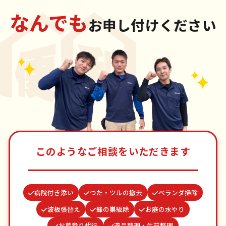
なんでも
お申し付けください
このようなご相談をいただきます
病院付き添い
つた・ツルの撤去
ベランダ掃除
波板張替え
蜂の巣駆除
お庭の水やり
お墓参り代行
遺品整理・生前整理