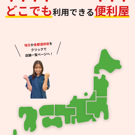
ど
こ
で
も
便
利
屋
利用できる