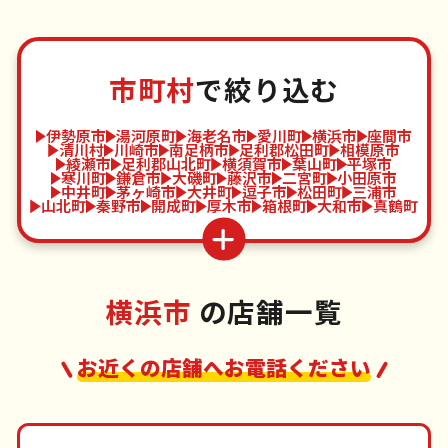
市町村
で絞り込む
伊勢原市
湯河原町
海老名市
愛川町
横浜市
座間市
清川村
川崎市
南足柄市
足利郡松田町
相模原市
綾瀬市
足利郡山北町
横須賀市
葉山町
平塚市
寒川町
鎌倉市
大磯町
藤沢市
二宮町
小田原市
中井町
茅ヶ崎市
大井町
逗子市
松田町
三浦市
山北町
秦野市
開成町
厚木市
箱根町
大和市
真鶴町
横浜市
の店舗一覧
お近くの店舗へお電話ください