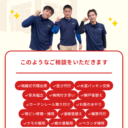
このようなご相談をいただきます
結婚式代理出席
並び代行
水道パッキン交換
家具組立
病院付き添い
網戸張替え
カーテンレール取り付け
お庭の水やり
雨どい修理・掃除
波板張替え
謝罪代行
クモの駆除
蜂の巣駆除
ベランダ掃除