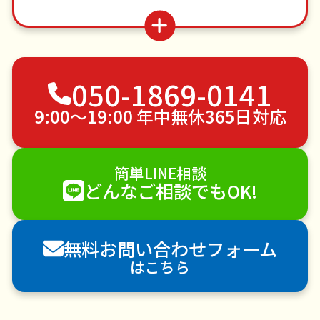
つた・ツルの撤去
お墓参り代行
ゴキブリ駆除
遺品整理・生前整理
買い物代行
場所取り代行
物置解体
不用品回収
ゴミ屋敷片付け
050-1869-0141
草刈り・草むしり
家具の移動
引っ越し
植木の剪定
植木の伐採
手すり取り付け
9:00〜19:00 年中無休365日対応
ペットのお世話
エアコンクリーニング
DIY・日曜大工
ハウスクリーニング
簡単LINE相談
雪かき・雪下ろし
電球交換
どんなご相談でもOK!
襖（ふすま）の張替え
空き家管理
各種代行
害獣駆除
防草シート施工
ナメクジ駆除
無料お問い合わせフォーム
害虫駆除
はこちら