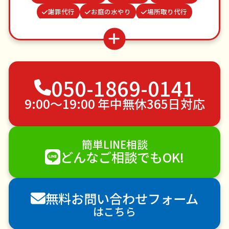
謝罪代行
お庭の水やり
場所取り代行
買い物代行
波板張替え
つた・ツルの撤去
カーテンレール取り付け
雨どい修理・掃除
お墓参り代行
不用品回収
ゴミ屋敷片付け
050-1869-0141
草刈り・草むしり
家具の移動
引っ越し
植木の剪定
植木の伐採
手すり取り付け
9:00〜19:00 年中無休365日対応
ペットのお世話
エアコンクリーニング
DIY・日曜大工
ハウスクリーニング
簡単LINE相談
雪かき・雪下ろし
電球交換
どんなご相談でもOK!
襖（ふすま）の張替え
空き家管理
各種代行
害獣駆除
防草シート施工
ナメクジ駆除
無料お問い合わせフォーム
害虫駆除
はこちら