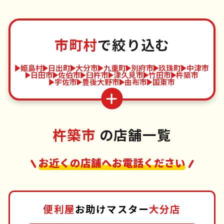
市町村
で絞り込む
姫島村
日出町
大分市
九重町
別府市
玖珠町
中津市
日田市
佐伯市
臼杵市
津久見市
竹田市
杵築市
宇佐市
豊後大野市
由布市
国東市
杵築市
の店舗一覧
お近くの店舗へお電話ください
便利屋
お助けマスター
大分店