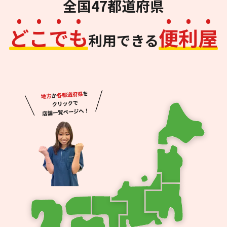
全国47都道府県
ど
こ
で
も
便
利
屋
利用できる