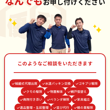
なんでも
お申し付けください
このようなご相談をいただきます
結婚式代理出席
水道パッキン交換
ゴキブリ駆除
クモの駆除
物置解体
網戸張替え
病院付き添い
ベランダ掃除
家具組立
遺品整理・生前整理
並び代行
蜂の巣駆除